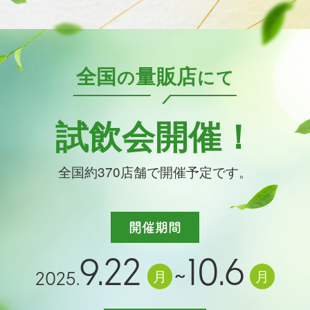
全国
量販店
の
にて
試飲会開催！
全国約370店舗で開催予定です。
開催期間
9.22
10.6
～
2025.
月
月