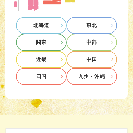
北海道
東北
関東
中部
近畿
中国
四国
九州・沖縄