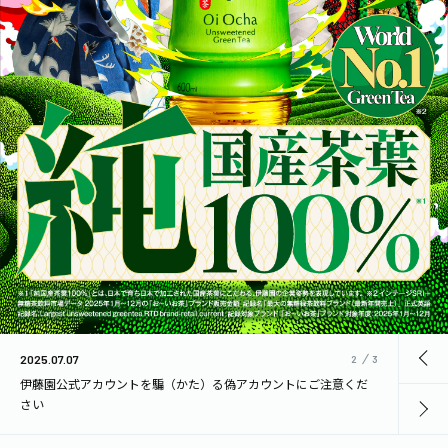
1日分の野菜
お客様相談室
動画ギャラリー
店舗・通販
商品情報
工場見学
伊藤園の店舗トップ
レシピ集
お茶の複合型博物館
ブランドから探す
お茶を知る
食育・文化
企業情報
GLOBAL
茶寮伊藤園
カテゴリーから探す
2021.09.28
お茶百科
弊社を騙（かた）る投資勧誘にご注意ください
食育・イベント
店舗検索
キーワードから探す
お茶百科キッズ
新俳句大賞
通信販売トップ
2026.08.03
「令和８年熊本地震」による被害への支援について
安全・安心への取組み
茶産地育成事業
THE ITOEN
Green Tea for Good
製品の原料産地
茶殻リサイクルシステム
2025.07.07
2
3
Inner CHARM
未来の桜プロジェクト
伊藤園公式アカウントを騙（かた）る偽アカウントにご注意くだ
さい
ウェルネスフォーラム
健康体
伊藤園レディス