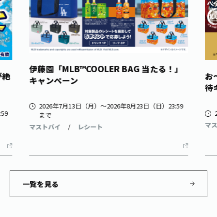
伊藤園「MLB™COOLER BAG 当たる！」
が絶
お
キャンペーン
」
待
2026年7月13日（月）〜2026年8月23日（日）23:59
59
まで
マ
マストバイ
レシート
一覧を見る