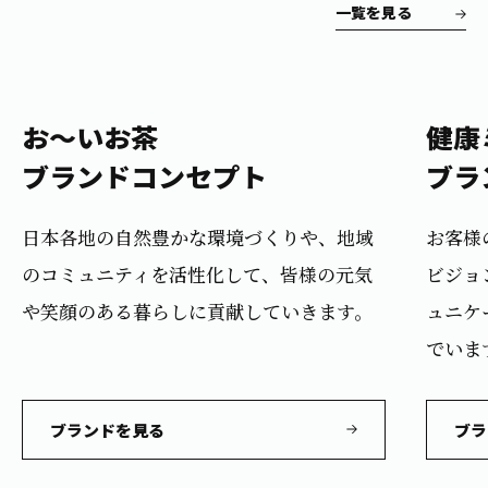
お茶の妖精
一覧を見る
2021.09.28
Crazy Jasmine
弊社を騙（かた）る投資勧誘にご注意ください
2026.08.03
お～いお茶
健康
「令和８年熊本地震」による被害への支援について
ブランドコンセプト
ブラ
日本各地の自然豊かな環境づくりや、
地域
お客様
のコミュニティを活性化して、
皆様の元気
ビジョ
や笑顔のある暮らしに
貢献していきます。
ュニケ
でいま
ブランドを見る
ブラ