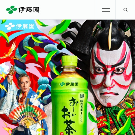
検索
商品情報
キャンペーン
商品情報
トップ
主要ブランド
お茶を知る・楽しむ
お〜いお茶
お茶を知る・楽しむ
体験・イベント
健康ミネラルむぎ茶
お茶を楽しむ
体験・イベント
店舗・通販
TULLY'S COFFEE
お茶のいれ方
見学・体験