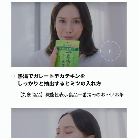
お茶の妖精
Crazy Jasmine
熱湯でガレート型カテキンを
しっかりと抽出するヒミツの入れ方
【対象商品】機能性表示食品一番摘みのお～いお茶