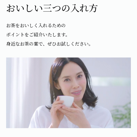
おいしい三つの入れ方
1日分の野菜
お客様相談室
動画ギャラリー
店舗・通販
商品情報
工場見学
伊藤園の店舗トップ
レシピ集
お茶をおいしく入れるための
お茶の複合型博物館
ブランドから探す
お茶を知る
ポイントをご紹介いたします。
食育・文化
身近なお茶の葉で、ぜひお試しください。
企業情報
GLOBAL
茶寮伊藤園
カテゴリーから探す
お茶百科
食育・イベント
店舗検索
キーワードから探す
お茶百科キッズ
新俳句大賞
通信販売トップ
安全・安心への取組み
茶産地育成事業
THE ITOEN
Green Tea for Good
製品の原料産地
茶殻リサイクルシステム
Inner CHARM
未来の桜プロジェクト
ウェルネスフォーラム
健康体
伊藤園レディス