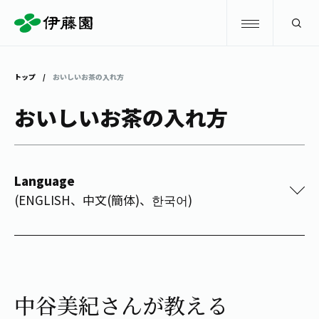
検索
トップ
おいしいお茶の入れ方
商品情報
おいしいお茶の入れ方
キャンペーン
商品情報
トップ
Language
主要ブランド
お茶を知る・楽しむ
(ENGLISH、中文(簡体)、한국어)
お〜いお茶
お茶を知る・楽しむ
体験・イベント
健康ミネラルむぎ茶
お茶を楽しむ
体験・イベント
店舗・通販
TULLY'S COFFEE
中谷美紀さんが教える
お茶のいれ方
見学・体験