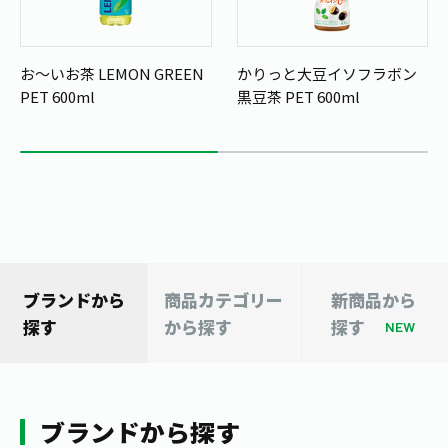
1日分の野菜
お客様相談室
動画ギャラリー
店舗・通販
商品情報
工場見学
お～いお茶 LEMON GREEN
かりっと大豆イソフラボン
伊藤園の店舗トップ
レシピ集
PET 600ml
黒豆茶 PET 600ml
お茶の複合型博物館
ブランドから探す
お茶を知る
食育・文化
企業情報
GLOBAL
茶寮伊藤園
カテゴリーから探す
お茶百科
食育・イベント
店舗検索
キーワードから探す
お茶百科キッズ
新俳句大賞
通信販売トップ
安全・安心への取組み
ブランドから
商品カテゴリー
新商品から
茶産地育成事業
THE ITOEN
探す
から探す
探す
Green Tea for Good
NEW
製品の原料産地
茶殻リサイクルシステム
Inner CHARM
未来の桜プロジェクト
ウェルネスフォーラム
健康体
伊藤園レディス
ブランドから探す