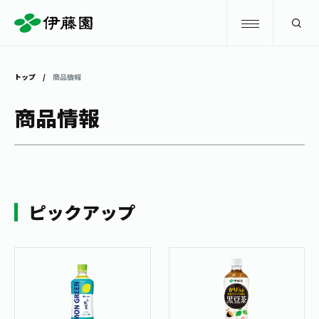
検索
トップ
商品情報
商品情報
商品情報
キャンペーン
商品情報
トップ
主要ブランド
お茶を知る・楽しむ
ピックアップ
お〜いお茶
お茶を知る・楽しむ
体験・イベント
健康ミネラルむぎ茶
お茶を楽しむ
体験・イベント
店舗・通販
TULLY'S COFFEE
お茶のいれ方
見学・体験