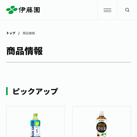
検索
トップ
商品情報
商品情報
商品情報
キャンペーン
商品情報
トップ
主要ブランド
お茶を知る・楽しむ
ピックアップ
お〜いお茶
お茶を知る・楽しむ
体験・イベント
健康ミネラルむぎ茶
お茶を楽しむ
体験・イベント
店舗・通販
TULLY'S COFFEE
お茶のいれ方
見学・体験