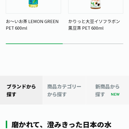
1日分の野菜
お客様相談室
動画ギャラリー
店舗・通販
商品情報
工場見学
お～いお茶 LEMON GREEN
かりっと大豆イソフラボン
伊藤園の店舗トップ
レシピ集
PET 600ml
黒豆茶 PET 600ml
お茶の複合型博物館
ブランドから探す
お茶を知る
食育・文化
企業情報
GLOBAL
茶寮伊藤園
カテゴリーから探す
お茶百科
食育・イベント
店舗検索
キーワードから探す
お茶百科キッズ
新俳句大賞
通信販売トップ
安全・安心への取組み
ブランドから
商品カテゴリー
新商品から
茶産地育成事業
THE ITOEN
探す
から探す
探す
Green Tea for Good
NEW
製品の原料産地
茶殻リサイクルシステム
Inner CHARM
未来の桜プロジェクト
ウェルネスフォーラム
健康体
伊藤園レディス
磨かれて、澄みきった日本の水