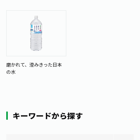
お茶の妖精
Crazy Jasmine
磨かれて、澄みきった日本
の水
キーワードから探す