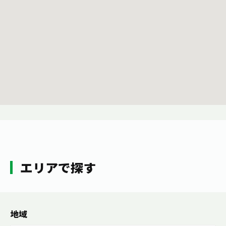
お茶の妖精
Crazy Jasmine
エリアで探す
地域