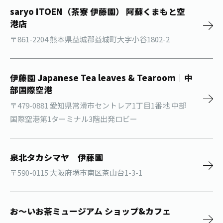
saryo ITOEN（茶寮 伊藤園） 阿蘇くまもと空
港店
〒861-2204 熊本県益城郡益城町大字小谷1802-2
伊藤園 Japanese Tea leaves & Tearoom｜中
部国際空港
〒479-0881 愛知県常滑市セントレア1丁目1番地 中部
国際空港第1ターミナル3階出発ロビー
泉北タカシマヤ 伊藤園
〒590-0115 大阪府堺市南区茶山台1-3-1
お～いお茶ミュージアム ショップ&カフェ