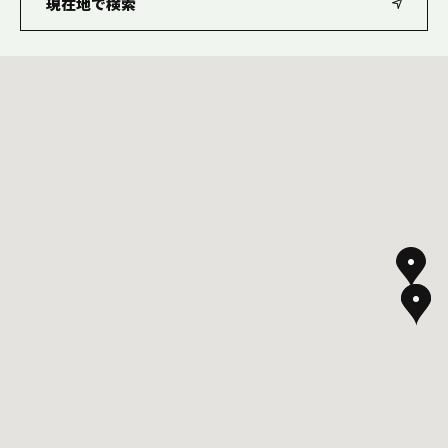
現在地で検索
1日分の野菜
お客様相談室
動画ギャラリー
店舗・通販
商品情報
工場見学
伊藤園の店舗トップ
レシピ集
お茶の複合型博物館
ブランドから探す
お茶を知る
食育・文化
企業情報
GLOBAL
茶寮伊藤園
カテゴリーから探す
お茶百科
食育・イベント
店舗検索
キーワードから探す
お茶百科キッズ
新俳句大賞
通信販売トップ
安全・安心への取組み
茶産地育成事業
THE ITOEN
Green Tea for Good
製品の原料産地
茶殻リサイクルシステム
Inner CHARM
未来の桜プロジェクト
ウェルネスフォーラム
健康体
伊藤園レディス