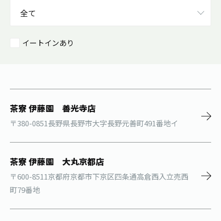
イートインあり
茶寮 伊藤園 善光寺店
〒380-0851長野県長野市大字長野元善町491番地イ
茶寮 伊藤園 大丸京都店
〒600-8511京都府京都市下京区四条通高倉西入立売西
町79番地