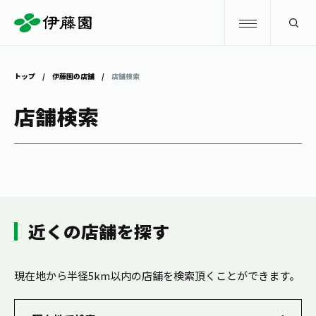
検索
トップ
伊藤園の店舗
店舗検索
商品情報
店舗検索
キャンペーン
商品情報
トップ
主要ブランド
お茶を知る・楽しむ
お〜いお茶
近くの店舗を探す
お茶を知る・楽しむ
体験・イベント
健康ミネラルむぎ茶
お茶を楽しむ
現在地から半径5km以内の店舗を検索頂くことができます。
体験・イベント
店舗・通販
TULLY'S COFFEE
お茶のいれ方
見学・体験