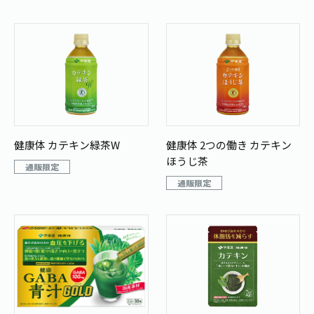
お茶の妖精
Crazy Jasmine
健康体 カテキン緑茶W
健康体 2つの働き カテキン
ほうじ茶
通販限定
通販限定