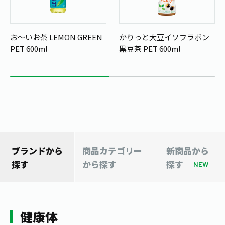
1日分の野菜
お客様相談室
動画ギャラリー
店舗・通販
商品情報
工場見学
お～いお茶 LEMON GREEN
かりっと大豆イソフラボン
伊藤園の店舗トップ
レシピ集
PET 600ml
黒豆茶 PET 600ml
お茶の複合型博物館
ブランドから探す
お茶を知る
食育・文化
企業情報
GLOBAL
茶寮伊藤園
カテゴリーから探す
お茶百科
食育・イベント
店舗検索
キーワードから探す
お茶百科キッズ
新俳句大賞
通信販売トップ
安全・安心への取組み
ブランドから
商品カテゴリー
新商品から
茶産地育成事業
THE ITOEN
探す
から探す
探す
Green Tea for Good
NEW
製品の原料産地
茶殻リサイクルシステム
Inner CHARM
未来の桜プロジェクト
ウェルネスフォーラム
健康体
伊藤園レディス
健康体