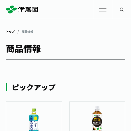
検索
トップ
商品情報
商品情報
商品情報
キャンペーン
商品情報
トップ
主要ブランド
お茶を知る・楽しむ
ピックアップ
お〜いお茶
お茶を知る・楽しむ
体験・イベント
健康ミネラルむぎ茶
お茶を楽しむ
体験・イベント
店舗・通販
TULLY'S COFFEE
お茶のいれ方
見学・体験