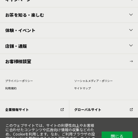
お茶を知る・楽しむ
体験・イベント
店舗・通販
お客様相談室
プライバシーポリシー
ソーシャルメディア・ポリシー
利⽤規約
サイトマップ
企業情報サイト
グローバルサイト
このウェブサイトでは、サイトの利便性向上やお客様
に合わせたコンテンツや広告向け情報の収集などのた
め、Cookieを利用します。なお、ご利用ブラウザの設
閉じる
Copyright (C) All Rights Reserved. ITOEN, LTD.