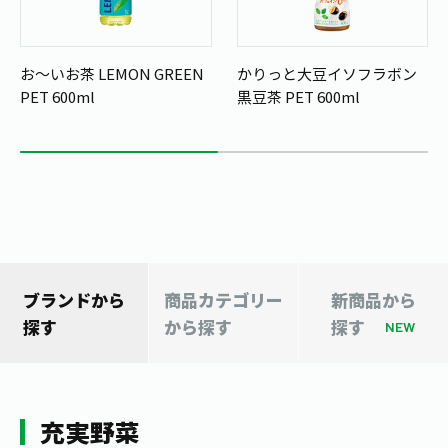
1日分の野菜
お客様相談室
動画ギャラリー
店舗・通販
商品情報
工場見学
お～いお茶 LEMON GREEN
かりっと大豆イソフラボン
伊藤園の店舗トップ
レシピ集
PET 600ml
黒豆茶 PET 600ml
お茶の複合型博物館
ブランドから探す
お茶を知る
食育・文化
企業情報
GLOBAL
茶寮伊藤園
カテゴリーから探す
お茶百科
食育・イベント
店舗検索
キーワードから探す
お茶百科キッズ
新俳句大賞
通信販売トップ
安全・安心への取組み
ブランドから
商品カテゴリー
新商品から
茶産地育成事業
THE ITOEN
探す
から探す
探す
Green Tea for Good
NEW
製品の原料産地
茶殻リサイクルシステム
Inner CHARM
未来の桜プロジェクト
ウェルネスフォーラム
健康体
伊藤園レディス
充実野菜