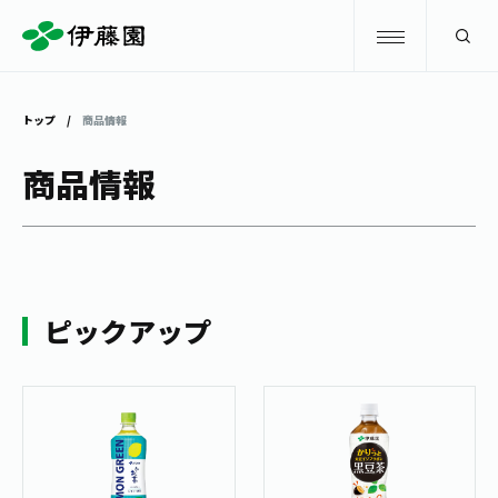
検索
トップ
商品情報
商品情報
商品情報
キャンペーン
商品情報
トップ
主要ブランド
お茶を知る・楽しむ
ピックアップ
お〜いお茶
お茶を知る・楽しむ
体験・イベント
健康ミネラルむぎ茶
お茶を楽しむ
体験・イベント
店舗・通販
TULLY'S COFFEE
お茶のいれ方
見学・体験