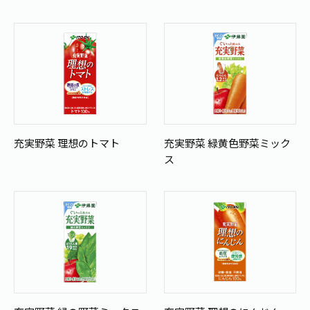
お茶の妖精
Crazy Jasmine
充実野菜 理想のトマト
充実野菜 緑黄色野菜ミック
ス