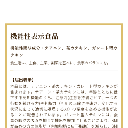
機能性表示食品
機能性関与成分：テアニン、茶カテキン、ガレート型カ
テキン
食生活は、主食、主菜、副菜を基本に、食事のバランスを。
【届出表示】
本品には、テアニン・茶カテキン・ガレート型カテキンが
含まれます。テアニン・茶カテキンには、年齢とともに低
下する認知機能のうち、注意力(注意を持続させて、一つの
行動を続ける力)や判断力（判断の正確さや速さ、変化する
状況に応じて適切に処理する力）の精度を高める機能があ
ることが報告されています。ガレート型カテキンには、食
事の脂肪の吸収を抑えて排出を増加させることにより、BMI
が高めの方の体脂肪（内臓脂肪と皮下脂肪）を減らし、BMI