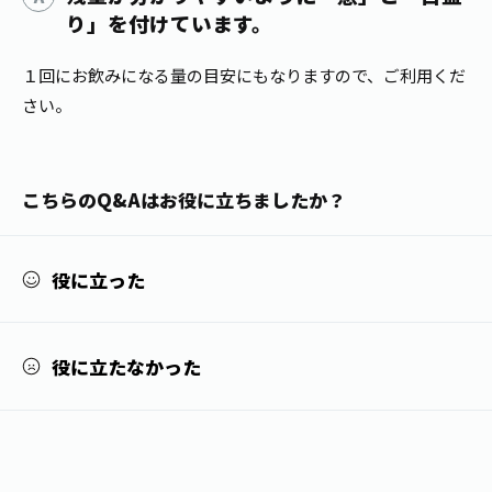
1日分の野菜
り」を付けています。
お客様相談室
動画ギャラリー
店舗・通販
商品情報
工場見学
１回にお飲みになる量の目安にもなりますので、ご利用くだ
伊藤園の店舗トップ
レシピ集
さい。
お茶の複合型博物館
ブランドから探す
お茶を知る
食育・文化
企業情報
GLOBAL
茶寮伊藤園
カテゴリーから探す
お茶百科
こちらのQ&Aはお役に立ちましたか？
食育・イベント
店舗検索
キーワードから探す
お茶百科キッズ
新俳句大賞
通信販売トップ
役に立った
安全・安心への取組み
茶産地育成事業
THE ITOEN
Green Tea for Good
役に立たなかった
製品の原料産地
茶殻リサイクルシステム
Inner CHARM
未来の桜プロジェクト
ウェルネスフォーラム
健康体
伊藤園レディス