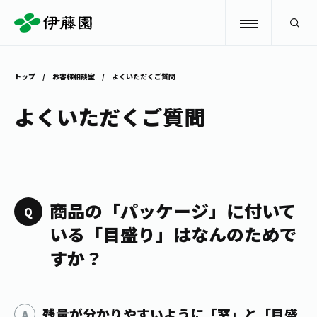
検索
トップ
お客様相談室
よくいただくご質問
商品情報
よくいただくご質問
キャンペーン
商品情報
トップ
主要ブランド
お茶を知る・楽しむ
商品の「パッケージ」に付いて
お〜いお茶
いる「目盛り」はなんのためで
お茶を知る・楽しむ
体験・イベント
すか？
健康ミネラルむぎ茶
お茶を楽しむ
体験・イベント
店舗・通販
TULLY'S COFFEE
お茶のいれ方
見学・体験
残量が分かりやすいように「窓」と「目盛