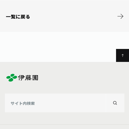
お茶の妖精
Crazy Jasmine
一覧に戻る