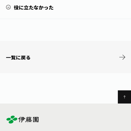
お茶の妖精
Crazy Jasmine
役に立たなかった
一覧に戻る