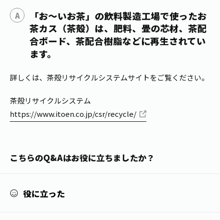
1日分の野菜
お客様相談室
「お～いお茶」の飲料製造工場で使ったお
動画ギャラリー
店舗・通販
商品情報
工場見学
茶カス（茶殻）は、肥料、畳の芯材、茶配
伊藤園の店舗トップ
合ボード、茶配合樹脂などに再生されてい
レシピ集
お茶の複合型博物館
ます。
ブランドから探す
お茶を知る
食育・文化
企業情報
GLOBAL
茶寮伊藤園
カテゴリーから探す
詳しくは、茶殻リサイクルシステムサイトをご覧ください。
お茶百科
食育・イベント
店舗検索
茶殻リサイクルシステム
キーワードから探す
お茶百科キッズ
https://www.itoen.co.jp/csr/recycle/
新俳句大賞
通信販売トップ
安全・安心への取組み
茶産地育成事業
THE ITOEN
こちらのQ&Aはお役に立ちましたか？
Green Tea for Good
製品の原料産地
茶殻リサイクルシステム
Inner CHARM
未来の桜プロジェクト
役に立った
ウェルネスフォーラム
健康体
伊藤園レディス