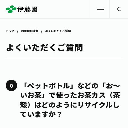
検索
トップ
お客様相談室
よくいただくご質問
商品情報
よくいただくご質問
キャンペーン
商品情報
トップ
主要ブランド
お茶を知る・楽しむ
「ペットボトル」などの「お～
お〜いお茶
いお茶」で使ったお茶カス（茶
お茶を知る・楽しむ
体験・イベント
殻）はどのようにリサイクルし
健康ミネラルむぎ茶
お茶を楽しむ
ていますか？
体験・イベント
店舗・通販
TULLY'S COFFEE
お茶のいれ方
見学・体験