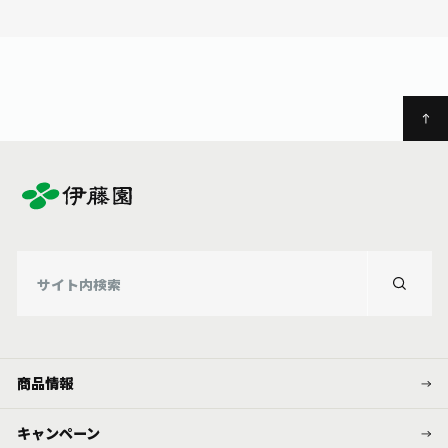
お茶の妖精
Crazy Jasmine
商品情報
キャンペーン