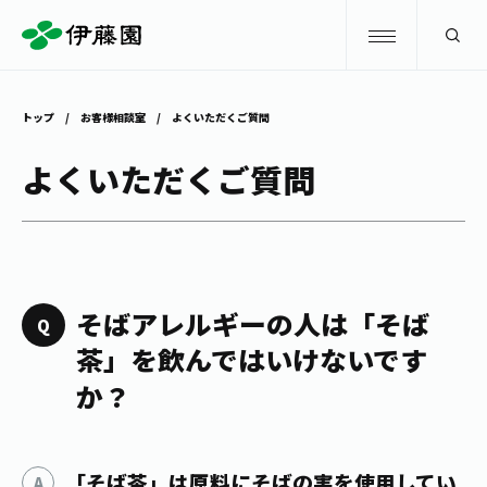
検索
トップ
お客様相談室
よくいただくご質問
商品情報
よくいただくご質問
キャンペーン
商品情報
トップ
主要ブランド
お茶を知る・楽しむ
そばアレルギーの人は「そば
お〜いお茶
茶」を飲んではいけないです
お茶を知る・楽しむ
体験・イベント
か？
健康ミネラルむぎ茶
お茶を楽しむ
体験・イベント
店舗・通販
TULLY'S COFFEE
お茶のいれ方
見学・体験
「そば茶」は原料にそばの実を使用してい