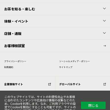
お茶を知る・楽しむ
体験・イベント
店舗・通販
お客様相談室
プライバシーポリシー
ソーシャルメディア・ポリシー
利⽤規約
サイトマップ
企業情報サイト
グローバルサイト
このウェブサイトでは、サイトの利便性向上やお客様
に合わせたコンテンツや広告向け情報の収集などのた
め、Cookieを利用します。なお、ご利用ブラウザの設
閉じる
Copyright (C) All Rights Reserved. ITOEN, LTD.
定でCookieを無効にすることも可能ですが、サイトの