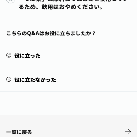
1日分の野菜
るため、飲用はおやめください。
お客様相談室
動画ギャラリー
店舗・通販
商品情報
工場見学
伊藤園の店舗トップ
レシピ集
お茶の複合型博物館
こちらのQ&Aはお役に立ちましたか？
ブランドから探す
お茶を知る
食育・文化
企業情報
GLOBAL
茶寮伊藤園
カテゴリーから探す
お茶百科
役に立った
食育・イベント
店舗検索
キーワードから探す
お茶百科キッズ
新俳句大賞
通信販売トップ
役に立たなかった
安全・安心への取組み
茶産地育成事業
THE ITOEN
Green Tea for Good
製品の原料産地
茶殻リサイクルシステム
Inner CHARM
未来の桜プロジェクト
ウェルネスフォーラム
健康体
伊藤園レディス
一覧に戻る