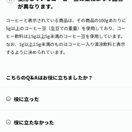
1日分の野菜
が異なります。
お客様相談室
動画ギャラリー
店舗・通販
商品情報
工場見学
コーヒーと表示されている商品は、その商品の100gあたりに
伊藤園の店舗トップ
レシピ集
5g以上のコーヒー豆（生豆での重量）を使用しており、コー
お茶の複合型博物館
ブランドから探す
お茶を知る
ヒー飲料は2.5g以上5g未満のコーヒー豆を使用しています。
食育・文化
企業情報
GLOBAL
なお、1g以上2.5g未満のものはコーヒー入り清涼飲料と表示
茶寮伊藤園
カテゴリーから探す
お茶百科
するように決められています。
食育・イベント
店舗検索
キーワードから探す
お茶百科キッズ
新俳句大賞
通信販売トップ
こちらのQ&Aはお役に立ちましたか？
安全・安心への取組み
茶産地育成事業
THE ITOEN
Green Tea for Good
役に立った
製品の原料産地
茶殻リサイクルシステム
Inner CHARM
未来の桜プロジェクト
ウェルネスフォーラム
役に立たなかった
健康体
伊藤園レディス