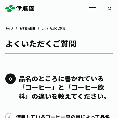
検索
トップ
お客様相談室
よくいただくご質問
商品情報
よくいただくご質問
キャンペーン
商品情報
トップ
主要ブランド
お茶を知る・楽しむ
品名のところに書かれている
お〜いお茶
「コーヒー」と「コーヒー飲
お茶を知る・楽しむ
体験・イベント
料」の違いを教えてください。
健康ミネラルむぎ茶
お茶を楽しむ
体験・イベント
店舗・通販
TULLY'S COFFEE
お茶のいれ方
見学・体験
使用しているコーヒー豆の量によって品名