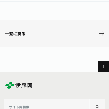
お茶の妖精
Crazy Jasmine
一覧に戻る