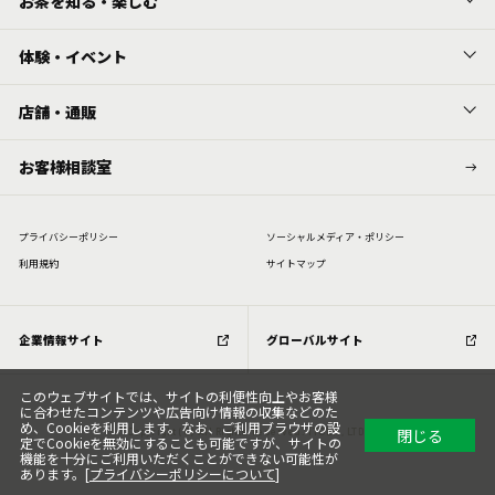
お茶を知る・楽しむ
体験・イベント
店舗・通販
お客様相談室
プライバシーポリシー
ソーシャルメディア・ポリシー
利⽤規約
サイトマップ
企業情報サイト
グローバルサイト
このウェブサイトでは、サイトの利便性向上やお客様
に合わせたコンテンツや広告向け情報の収集などのた
め、Cookieを利用します。なお、ご利用ブラウザの設
閉じる
Copyright (C) All Rights Reserved. ITOEN, LTD.
定でCookieを無効にすることも可能ですが、サイトの
機能を十分にご利用いただくことができない可能性が
あります。[
プライバシーポリシーについて
]