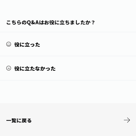
1日分の野菜
お客様相談室
動画ギャラリー
店舗・通販
商品情報
工場見学
こちらのQ&Aはお役に立ちましたか？
伊藤園の店舗トップ
レシピ集
お茶の複合型博物館
ブランドから探す
お茶を知る
食育・文化
役に立った
企業情報
GLOBAL
茶寮伊藤園
カテゴリーから探す
お茶百科
食育・イベント
店舗検索
キーワードから探す
お茶百科キッズ
役に立たなかった
新俳句大賞
通信販売トップ
安全・安心への取組み
茶産地育成事業
THE ITOEN
Green Tea for Good
製品の原料産地
茶殻リサイクルシステム
Inner CHARM
未来の桜プロジェクト
一覧に戻る
ウェルネスフォーラム
健康体
伊藤園レディス