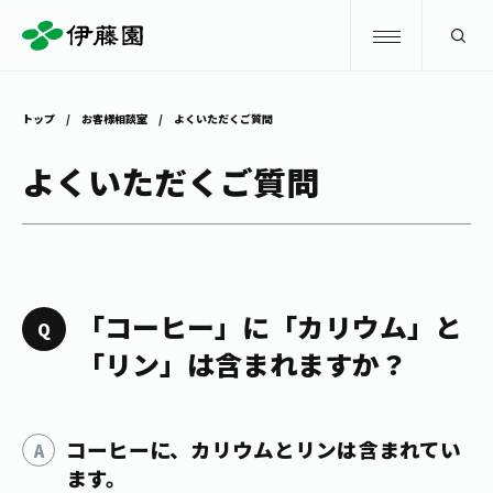
検索
トップ
お客様相談室
よくいただくご質問
商品情報
よくいただくご質問
キャンペーン
商品情報
トップ
主要ブランド
お茶を知る・楽しむ
「コーヒー」に「カリウム」と
お〜いお茶
「リン」は含まれますか？
お茶を知る・楽しむ
体験・イベント
健康ミネラルむぎ茶
お茶を楽しむ
コーヒーに、カリウムとリンは含まれてい
体験・イベント
店舗・通販
TULLY'S COFFEE
お茶のいれ方
ます。
見学・体験