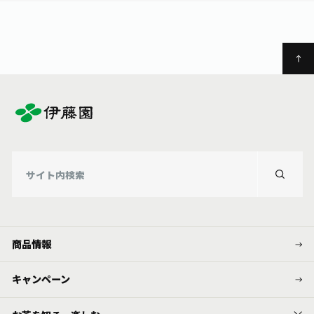
お茶の妖精
Crazy Jasmine
商品情報
キャンペーン