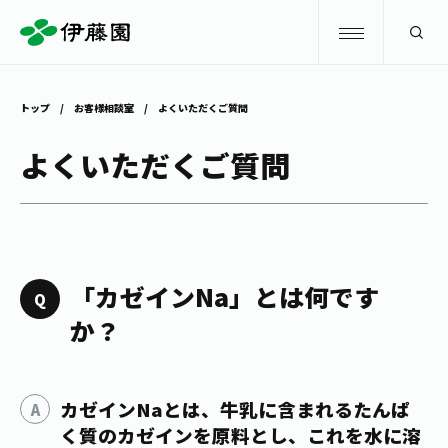
検索
トップ
お客様相談室
よくいただくご質問
商品情報
よくいただくご質問
キャンペーン
商品情報
トップ
主要ブランド
お茶を知る・楽しむ
「カゼインNa」とは何です
お〜いお茶
か？
お茶を知る・楽しむ
体験・イベント
健康ミネラルむぎ茶
お茶を楽しむ
体験・イベント
カゼインNaとは、牛乳に含まれるたんぱ
店舗・通販
TULLY'S COFFEE
お茶のいれ方
く質のカゼインを原料とし、これを水に溶
見学・体験