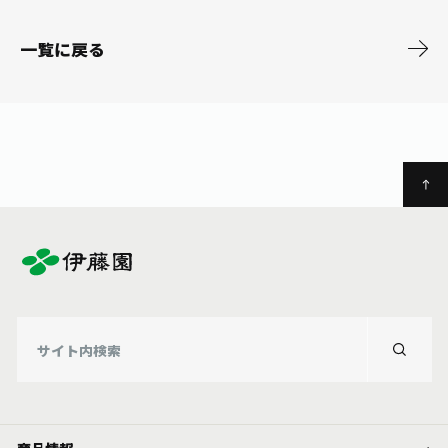
お茶の妖精
Crazy Jasmine
一覧に戻る