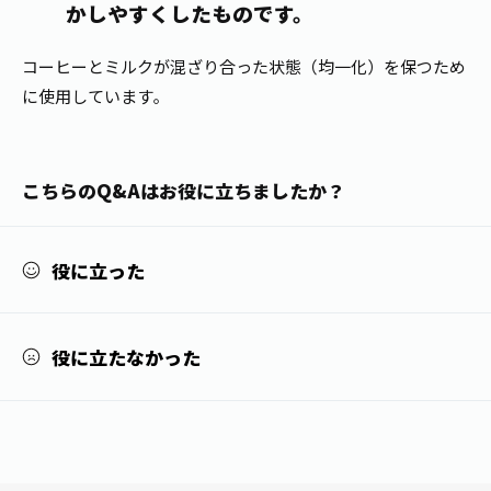
かしやすくしたものです。
1日分の野菜
お客様相談室
動画ギャラリー
店舗・通販
商品情報
工場見学
コーヒーとミルクが混ざり合った状態（均一化）を保つため
伊藤園の店舗トップ
レシピ集
に使用しています｡
お茶の複合型博物館
ブランドから探す
お茶を知る
食育・文化
企業情報
GLOBAL
茶寮伊藤園
カテゴリーから探す
お茶百科
こちらのQ&Aはお役に立ちましたか？
食育・イベント
店舗検索
キーワードから探す
お茶百科キッズ
新俳句大賞
役に立った
通信販売トップ
安全・安心への取組み
茶産地育成事業
THE ITOEN
役に立たなかった
Green Tea for Good
製品の原料産地
茶殻リサイクルシステム
Inner CHARM
未来の桜プロジェクト
ウェルネスフォーラム
健康体
伊藤園レディス