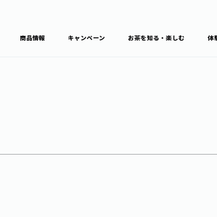
商品情報
キャンペーン
お茶を知る・楽しむ
体
食育・文化
お茶を知る
商品情報
通信販売トップ
ブラン
カテゴ
キーワ
THE ITOEN
Inner CHARM
健康
食育・イベント
新俳句大賞
TULLY'S COFFEE
1日分の野菜
レシピ集
お茶百科
お茶百科キ