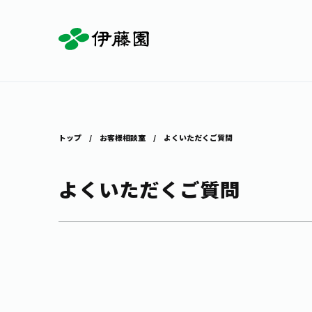
お茶を知る・楽しむ
体験・イベント
店舗・通販
商品情報
主要ブランド
お茶を楽しむ
見学・体験
伊藤園の店舗トップ
トップ
お客様相談室
よくいただくご質問
よくいただくご質問
茶寮伊藤園
店舗検索
工場見学
お茶の複合型博物館
お〜いお茶
健康ミネラルむぎ茶
お茶のいれ方
動画ギャラリー