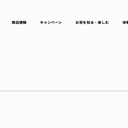
商品情報
キャンペーン
お茶を知る・楽しむ
体
食育・文化
お茶を知る
商品情報
通信販売トップ
ブラン
カテゴ
キーワ
THE ITOEN
Inner CHARM
健康
食育・イベント
新俳句大賞
TULLY'S COFFEE
1日分の野菜
レシピ集
お茶百科
お茶百科キ