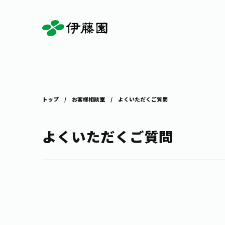
お茶を知る・楽しむ
体験・イベント
店舗・通販
商品情報
主要ブランド
お茶を楽しむ
見学・体験
伊藤園の店舗トップ
トップ
お客様相談室
よくいただくご質問
よくいただくご質問
茶寮伊藤園
店舗検索
工場見学
お茶の複合型博物館
お〜いお茶
健康ミネラルむぎ茶
お茶のいれ方
動画ギャラリー