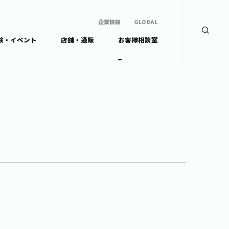
企業情報
GLOBAL
験・イベント
店舗・通販
お客様相談室
企業情報
検索
GLOBAL
安全・安心への取組み
茶産地育成事業
Green Tea for Good
製品の原料産地
未来の桜プロジェクト
茶殻リサイクルシステ
ドから探す
ム
伊藤園レディス
ウェルネスフォーラム
リーから探す
お茶の妖精
ードから探す
体
Crazy Jasmine
ッズ