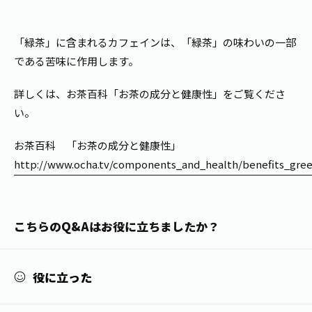
1日分の野菜
お客様相談室
動画ギャラリー
店舗・通販
商品情報
工場見学
「緑茶」に含まれるカフェインは、「緑茶」の味わいの一部
伊藤園の店舗トップ
レシピ集
である苦味に作用します。
お茶の複合型博物館
ブランドから探す
お茶を知る
食育・文化
詳しくは、お茶百科「お茶の成分と健康性」をご覧くださ
企業情報
GLOBAL
茶寮伊藤園
カテゴリーから探す
い。
お茶百科
食育・イベント
店舗検索
キーワードから探す
お茶百科 「お茶の成分と健康性」
お茶百科キッズ
http://www.ocha.tv/components_and_health/benefits_gree
新俳句大賞
通信販売トップ
安全・安心への取組み
茶産地育成事業
THE ITOEN
こちらのQ&Aはお役に立ちましたか？
Green Tea for Good
製品の原料産地
茶殻リサイクルシステム
Inner CHARM
未来の桜プロジェクト
役に立った
ウェルネスフォーラム
健康体
伊藤園レディス