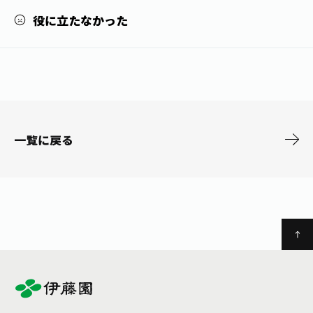
お茶の妖精
Crazy Jasmine
役に立たなかった
一覧に戻る