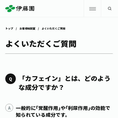
検索
トップ
お客様相談室
よくいただくご質問
商品情報
よくいただくご質問
キャンペーン
商品情報
トップ
主要ブランド
お茶を知る・楽しむ
「カフェイン」とは、どのよう
お〜いお茶
な成分ですか？
お茶を知る・楽しむ
体験・イベント
健康ミネラルむぎ茶
お茶を楽しむ
体験・イベント
一般的に｢覚醒作用｣や｢利尿作用｣の効能で
店舗・通販
TULLY'S COFFEE
お茶のいれ方
知られている成分です。
見学・体験