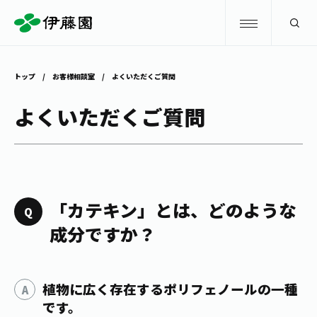
検索
トップ
お客様相談室
よくいただくご質問
商品情報
よくいただくご質問
キャンペーン
商品情報
トップ
主要ブランド
お茶を知る・楽しむ
「カテキン」とは、どのような
お〜いお茶
成分ですか？
お茶を知る・楽しむ
体験・イベント
健康ミネラルむぎ茶
お茶を楽しむ
植物に広く存在するポリフェノールの一種
体験・イベント
店舗・通販
TULLY'S COFFEE
お茶のいれ方
です。
見学・体験