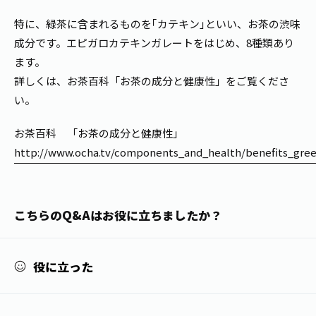
1日分の野菜
お客様相談室
動画ギャラリー
店舗・通販
特に、緑茶に含まれるものを｢カテキン｣といい、お茶の渋味
商品情報
工場見学
成分です。エピガロカテキンガレートをはじめ、8種類あり
伊藤園の店舗トップ
レシピ集
ます。
お茶の複合型博物館
ブランドから探す
お茶を知る
詳しくは、お茶百科「お茶の成分と健康性」をご覧くださ
食育・文化
い。
企業情報
GLOBAL
茶寮伊藤園
カテゴリーから探す
お茶百科
食育・イベント
お茶百科 「お茶の成分と健康性」
店舗検索
キーワードから探す
http://www.ocha.tv/components_and_health/benefits_gree
お茶百科キッズ
新俳句大賞
通信販売トップ
安全・安心への取組み
こちらのQ&Aはお役に立ちましたか？
茶産地育成事業
THE ITOEN
Green Tea for Good
製品の原料産地
茶殻リサイクルシステム
Inner CHARM
未来の桜プロジェクト
役に立った
ウェルネスフォーラム
健康体
伊藤園レディス