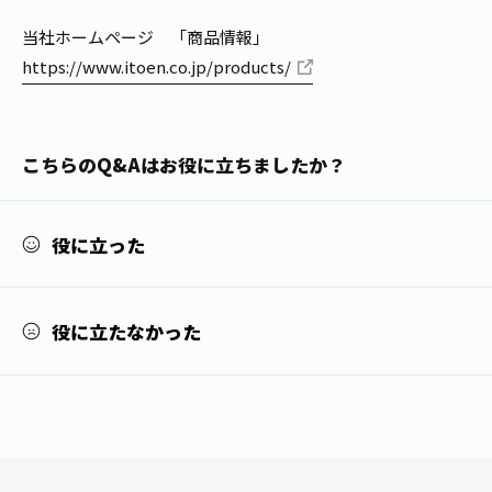
1日分の野菜
お客様相談室
動画ギャラリー
店舗・通販
当社ホームページ 「商品情報」
商品情報
工場見学
https://www.itoen.co.jp/products/
伊藤園の店舗トップ
レシピ集
お茶の複合型博物館
ブランドから探す
お茶を知る
食育・文化
こちらのQ&Aはお役に立ちましたか？
企業情報
GLOBAL
茶寮伊藤園
カテゴリーから探す
お茶百科
食育・イベント
店舗検索
キーワードから探す
役に立った
お茶百科キッズ
新俳句大賞
通信販売トップ
安全・安心への取組み
役に立たなかった
茶産地育成事業
THE ITOEN
Green Tea for Good
製品の原料産地
茶殻リサイクルシステム
Inner CHARM
未来の桜プロジェクト
ウェルネスフォーラム
健康体
伊藤園レディス