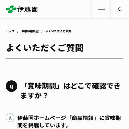
検索
トップ
お客様相談室
よくいただくご質問
商品情報
よくいただくご質問
キャンペーン
商品情報
トップ
主要ブランド
お茶を知る・楽しむ
「賞味期間」はどこで確認でき
お〜いお茶
ますか？
お茶を知る・楽しむ
体験・イベント
健康ミネラルむぎ茶
お茶を楽しむ
伊藤園ホームページ「商品情報」に賞味期
体験・イベント
店舗・通販
TULLY'S COFFEE
お茶のいれ方
間を掲載しています。
見学・体験