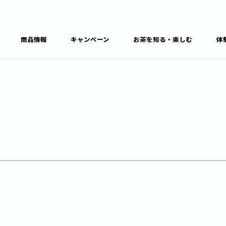
商品情報
キャンペーン
お茶を知る・楽しむ
体
食育・文化
お茶を知る
商品情報
通信販売トップ
ブラン
カテゴ
キーワ
THE ITOEN
Inner CHARM
健康
食育・イベント
新俳句大賞
TULLY'S COFFEE
1日分の野菜
レシピ集
お茶百科
お茶百科キ