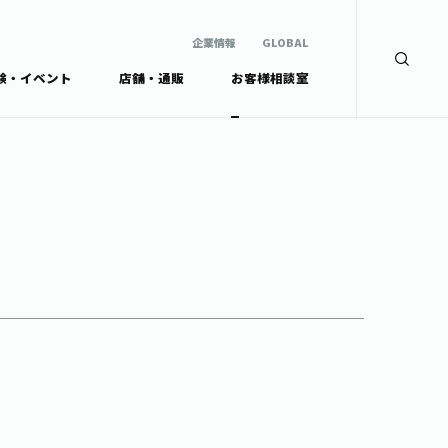
企業情報
GLOBAL
験・イベント
店舗・通販
お客様相談室
企業情報
検索
GLOBAL
安全・安心への取組み
茶産地育成事業
Green Tea for Good
製品の原料産地
未来の桜プロジェクト
茶殻リサイクルシステ
ドから探す
ム
伊藤園レディス
ウェルネスフォーラム
リーから探す
お茶の妖精
ードから探す
体
Crazy Jasmine
ッズ