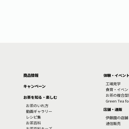
商品情報
体験・イベン
工場見学
キャンペーン
食育・イベン
お茶の複合型
お茶を知る・楽しむ
Green Tea f
お茶のいれ方
店舗・通販
動画ギャラリー
レシピ集
伊藤園の店舗
お茶百科
通信販売
お茶百科キッズ