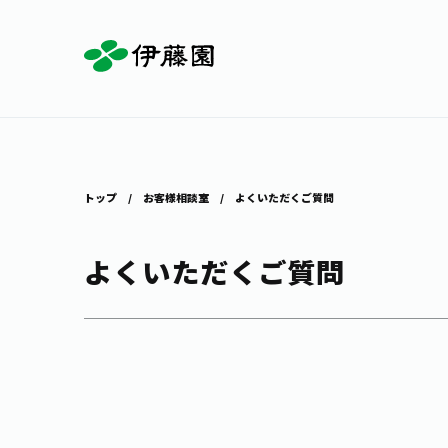
お茶を知る・楽しむ
体験・イベント
店舗・通販
商品情報
主要ブランド
お茶を楽しむ
見学・体験
伊藤園の店舗トップ
トップ
お客様相談室
よくいただくご質問
よくいただくご質問
茶寮伊藤園
店舗検索
工場見学
お茶の複合型博物館
お〜いお茶
健康ミネラルむぎ茶
お茶のいれ方
動画ギャラリー