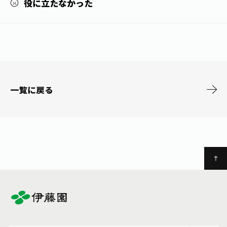
役に立たなかった
お茶の妖精
Crazy Jasmine
一覧に戻る