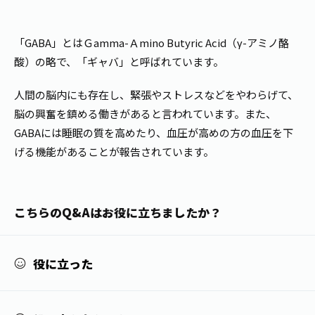
1日分の野菜
お客様相談室
動画ギャラリー
店舗・通販
商品情報
工場見学
「GABA」とはＧamma-Ａmino Butyric Acid（γ-アミノ酪
伊藤園の店舗トップ
レシピ集
酸）の略で、「ギャバ」と呼ばれています。
お茶の複合型博物館
ブランドから探す
お茶を知る
食育・文化
人間の脳内にも存在し、緊張やストレスなどをやわらげて、
企業情報
GLOBAL
茶寮伊藤園
カテゴリーから探す
脳の興奮を鎮める働きがあると言われています。また、
お茶百科
食育・イベント
GABAには睡眠の質を高めたり、血圧が高めの方の血圧を下
店舗検索
キーワードから探す
げる機能があることが報告されています。
お茶百科キッズ
新俳句大賞
通信販売トップ
安全・安心への取組み
こちらのQ&Aはお役に立ちましたか？
茶産地育成事業
THE ITOEN
Green Tea for Good
製品の原料産地
茶殻リサイクルシステム
Inner CHARM
役に立った
未来の桜プロジェクト
ウェルネスフォーラム
健康体
伊藤園レディス