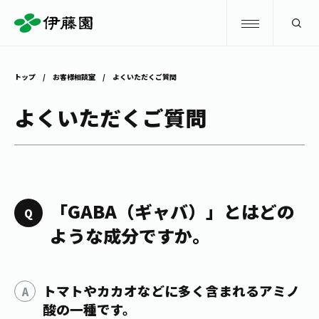
検索
トップ
お客様相談室
よくいただくご質問
商品情報
よくいただくご質問
キャンペーン
商品情報
トップ
主要ブランド
お茶を知る・楽しむ
「GABA（ギャバ）」とはどの
お〜いお茶
ような成分ですか。
お茶を知る・楽しむ
体験・イベント
健康ミネラルむぎ茶
お茶を楽しむ
トマトやカカオなどに多く含まれるアミノ
体験・イベント
店舗・通販
TULLY'S COFFEE
お茶のいれ方
酸の一種です。
見学・体験