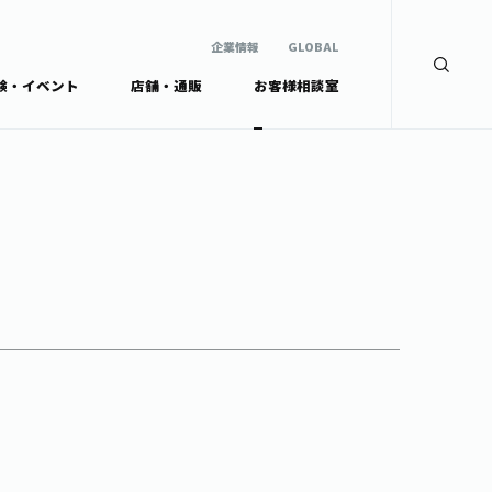
企業情報
GLOBAL
験・イベント
店舗・通販
お客様相談室
企業情報
検索
GLOBAL
安全・安心への取組み
茶産地育成事業
Green Tea for Good
製品の原料産地
未来の桜プロジェクト
茶殻リサイクルシステ
ドから探す
ム
伊藤園レディス
ウェルネスフォーラム
リーから探す
お茶の妖精
ードから探す
体
Crazy Jasmine
ッズ