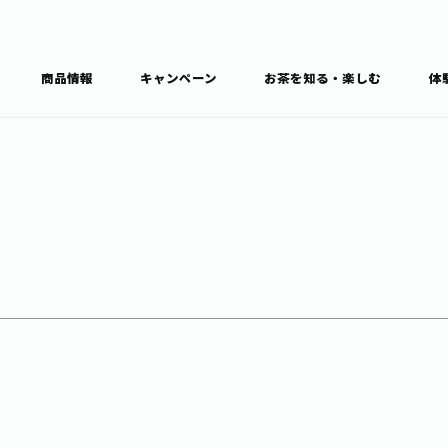
商品情報
キャンペーン
お茶を知る・楽しむ
体
食育・文化
お茶を知る
商品情報
通信販売トップ
ブラン
カテゴ
キーワ
THE ITOEN
Inner CHARM
健康
食育・イベント
新俳句大賞
TULLY'S COFFEE
1日分の野菜
レシピ集
お茶百科
お茶百科キ