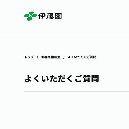
お茶を知る・楽しむ
体験・イベント
店舗・通販
商品情報
主要ブランド
お茶を楽しむ
見学・体験
伊藤園の店舗トップ
トップ
お客様相談室
よくいただくご質問
よくいただくご質問
茶寮伊藤園
店舗検索
工場見学
お茶の複合型博物館
お〜いお茶
健康ミネラルむぎ茶
お茶のいれ方
動画ギャラリー