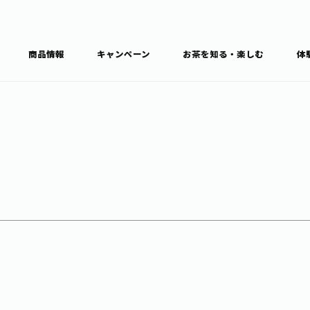
商品情報
キャンペーン
お茶を知る・楽しむ
体
食育・文化
お茶を知る
商品情報
通信販売トップ
ブラン
カテゴ
キーワ
THE ITOEN
Inner CHARM
健康
食育・イベント
新俳句大賞
TULLY'S COFFEE
1日分の野菜
レシピ集
お茶百科
お茶百科キ