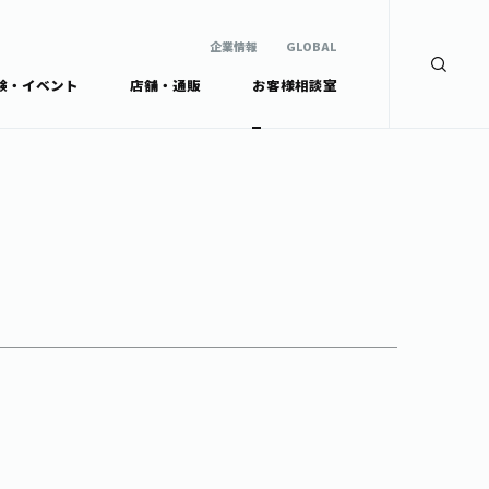
企業情報
GLOBAL
験・イベント
店舗・通販
お客様相談室
企業情報
検索
GLOBAL
安全・安心への取組み
茶産地育成事業
Green Tea for Good
製品の原料産地
未来の桜プロジェクト
茶殻リサイクルシステ
ドから探す
ム
伊藤園レディス
ウェルネスフォーラム
リーから探す
お茶の妖精
ードから探す
体
Crazy Jasmine
ッズ