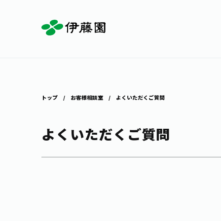
お茶を知る・楽しむ
体験・イベント
店舗・通販
商品情報
主要ブランド
お茶を楽しむ
見学・体験
伊藤園の店舗トップ
トップ
お客様相談室
よくいただくご質問
よくいただくご質問
茶寮伊藤園
店舗検索
工場見学
お茶の複合型博物館
お〜いお茶
健康ミネラルむぎ茶
お茶のいれ方
動画ギャラリー