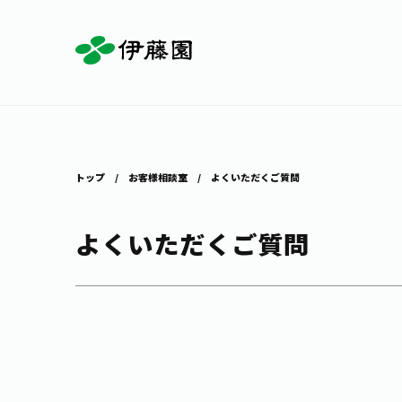
お茶を知る・楽しむ
体験・イベント
店舗・通販
商品情報
主要ブランド
お茶を楽しむ
見学・体験
伊藤園の店舗トップ
トップ
お客様相談室
よくいただくご質問
よくいただくご質問
茶寮伊藤園
店舗検索
工場見学
お茶の複合型博物館
お〜いお茶
健康ミネラルむぎ茶
お茶のいれ方
動画ギャラリー