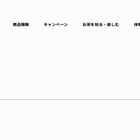
商品情報
キャンペーン
お茶を知る・楽しむ
体
食育・文化
お茶を知る
商品情報
通信販売トップ
ブラン
カテゴ
キーワ
THE ITOEN
Inner CHARM
健康
食育・イベント
新俳句大賞
TULLY'S COFFEE
1日分の野菜
レシピ集
お茶百科
お茶百科キ