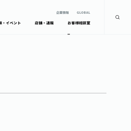
企業情報
GLOBAL
験・イベント
店舗・通販
お客様相談室
企業情報
検索
GLOBAL
安全・安心への取組み
茶産地育成事業
Green Tea for Good
製品の原料産地
未来の桜プロジェクト
茶殻リサイクルシステ
ドから探す
ム
伊藤園レディス
ウェルネスフォーラム
リーから探す
お茶の妖精
ードから探す
体
Crazy Jasmine
ッズ