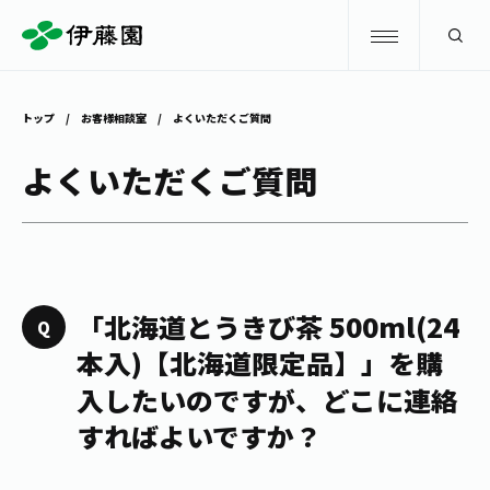
検索
トップ
お客様相談室
よくいただくご質問
商品情報
よくいただくご質問
キャンペーン
商品情報
トップ
主要ブランド
お茶を知る・楽しむ
「北海道とうきび茶 500ml(24
お〜いお茶
本入)【北海道限定品】」を購
お茶を知る・楽しむ
体験・イベント
入したいのですが、どこに連絡
健康ミネラルむぎ茶
お茶を楽しむ
すればよいですか？
体験・イベント
店舗・通販
TULLY'S COFFEE
お茶のいれ方
見学・体験