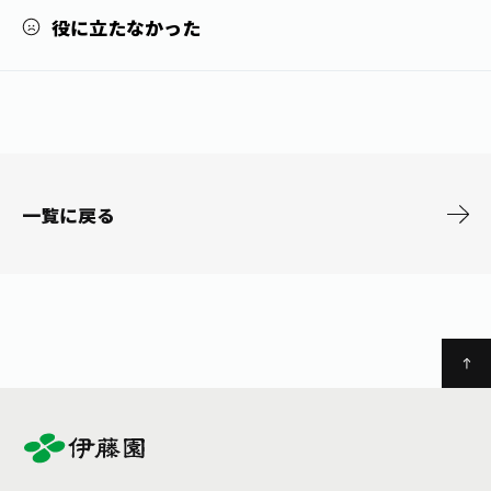
お茶の妖精
Crazy Jasmine
役に立たなかった
一覧に戻る