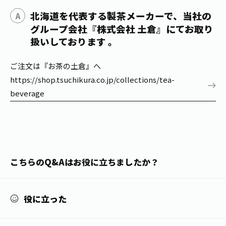
1日分の野菜
お客様相談室
北海道を代表する製茶メーカーで、当社の
動画ギャラリー
店舗・通販
商品情報
工場見学
グループ会社『株式会社 土倉』にてお取り
伊藤園の店舗トップ
扱いしております 。
レシピ集
お茶の複合型博物館
ブランドから探す
お茶を知る
食育・文化
ご注文は『お茶の土倉』へ
企業情報
GLOBAL
茶寮伊藤園
カテゴリーから探す
https://shop.tsuchikura.co.jp/collections/tea-
お茶百科
beverage
食育・イベント
店舗検索
キーワードから探す
お茶百科キッズ
新俳句大賞
通信販売トップ
安全・安心への取組み
茶産地育成事業
THE ITOEN
こちらのQ&Aはお役に立ちましたか？
Green Tea for Good
製品の原料産地
茶殻リサイクルシステム
Inner CHARM
未来の桜プロジェクト
役に立った
ウェルネスフォーラム
健康体
伊藤園レディス