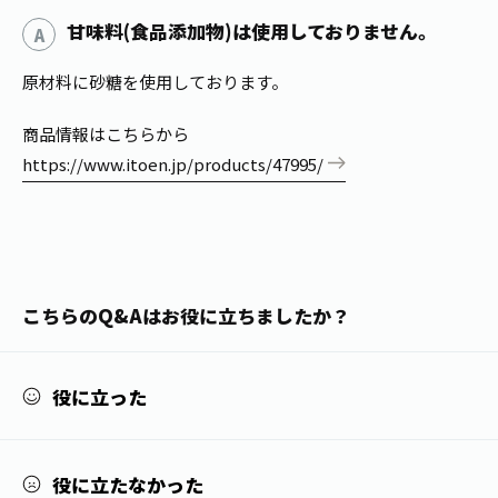
1日分の野菜
お客様相談室
甘味料(食品添加物)は使用しておりません。
動画ギャラリー
店舗・通販
商品情報
工場見学
原材料に砂糖を使用しております。
伊藤園の店舗トップ
レシピ集
お茶の複合型博物館
ブランドから探す
お茶を知る
商品情報はこちらから
食育・文化
https://www.itoen.jp/products/47995/
企業情報
GLOBAL
茶寮伊藤園
カテゴリーから探す
お茶百科
食育・イベント
店舗検索
キーワードから探す
お茶百科キッズ
新俳句大賞
通信販売トップ
こちらのQ&Aはお役に立ちましたか？
安全・安心への取組み
茶産地育成事業
THE ITOEN
Green Tea for Good
製品の原料産地
役に立った
茶殻リサイクルシステム
Inner CHARM
未来の桜プロジェクト
ウェルネスフォーラム
健康体
伊藤園レディス
役に立たなかった