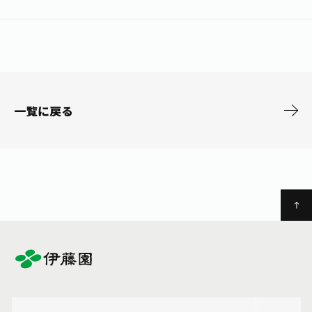
お茶の妖精
Crazy Jasmine
一覧に戻る