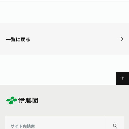
お茶の妖精
Crazy Jasmine
一覧に戻る