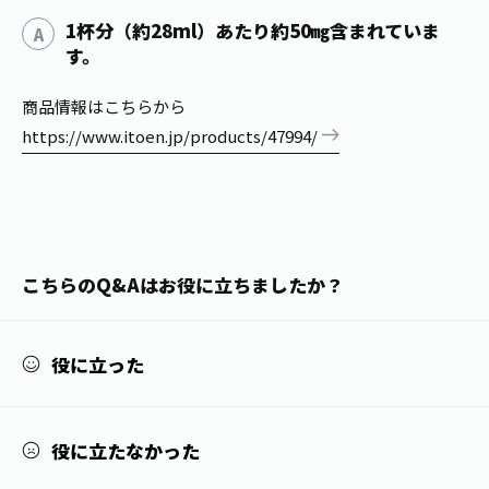
1日分の野菜
お客様相談室
1杯分（約28ml）あたり約50㎎含まれていま
動画ギャラリー
店舗・通販
商品情報
工場見学
す。
伊藤園の店舗トップ
レシピ集
お茶の複合型博物館
商品情報はこちらから
ブランドから探す
お茶を知る
https://www.itoen.jp/products/47994/
食育・文化
企業情報
GLOBAL
茶寮伊藤園
カテゴリーから探す
お茶百科
食育・イベント
店舗検索
キーワードから探す
お茶百科キッズ
新俳句大賞
通信販売トップ
こちらのQ&Aはお役に立ちましたか？
安全・安心への取組み
茶産地育成事業
THE ITOEN
Green Tea for Good
役に立った
製品の原料産地
茶殻リサイクルシステム
Inner CHARM
未来の桜プロジェクト
ウェルネスフォーラム
役に立たなかった
健康体
伊藤園レディス