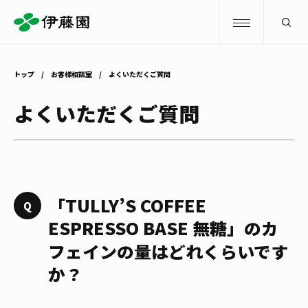
検索
トップ
お客様相談室
よくいただくご質問
商品情報
よくいただくご質問
キャンペーン
商品情報
トップ
主要ブランド
お茶を知る・楽しむ
「TULLY’S COFFEE
お〜いお茶
ESPRESSO BASE 無糖」のカ
お茶を知る・楽しむ
体験・イベント
フェインの量はどれくらいです
健康ミネラルむぎ茶
お茶を楽しむ
か？
体験・イベント
店舗・通販
TULLY'S COFFEE
お茶のいれ方
見学・体験