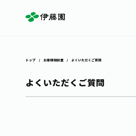
お茶を知る・楽しむ
体験・イベント
店舗・通販
商品情報
主要ブランド
お茶を楽しむ
見学・体験
伊藤園の店舗トップ
トップ
お客様相談室
よくいただくご質問
よくいただくご質問
茶寮伊藤園
店舗検索
工場見学
お茶の複合型博物館
お〜いお茶
健康ミネラルむぎ茶
お茶のいれ方
動画ギャラリー