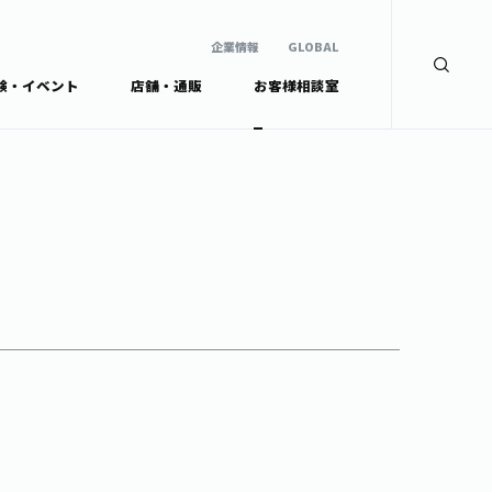
企業情報
GLOBAL
験・イベント
店舗・通販
お客様相談室
企業情報
検索
GLOBAL
安全・安心への取組み
茶産地育成事業
Green Tea for Good
製品の原料産地
未来の桜プロジェクト
茶殻リサイクルシステ
ドから探す
ム
伊藤園レディス
ウェルネスフォーラム
リーから探す
お茶の妖精
ードから探す
体
Crazy Jasmine
ッズ