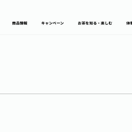
商品情報
キャンペーン
お茶を知る・楽しむ
体
食育・文化
お茶を知る
商品情報
通信販売トップ
ブラン
カテゴ
キーワ
THE ITOEN
Inner CHARM
健康
食育・イベント
新俳句大賞
TULLY'S COFFEE
1日分の野菜
レシピ集
お茶百科
お茶百科キ