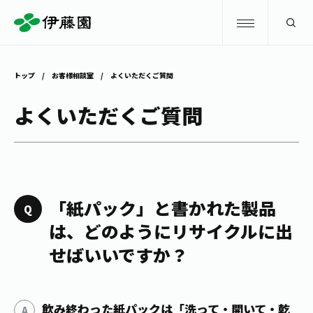
検索
トップ
お客様相談室
よくいただくご質問
商品情報
よくいただくご質問
キャンペーン
商品情報
トップ
主要ブランド
お茶を知る・楽しむ
「紙パック」と書かれた製品
お〜いお茶
は、どのようにリサイクルに出
お茶を知る・楽しむ
体験・イベント
せばいいですか？
健康ミネラルむぎ茶
お茶を楽しむ
体験・イベント
店舗・通販
TULLY'S COFFEE
お茶のいれ方
見学・体験
飲み終わった紙パックは「洗って・開いて・乾