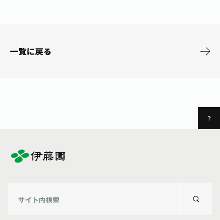
お茶の妖精
Crazy Jasmine
一覧に戻る