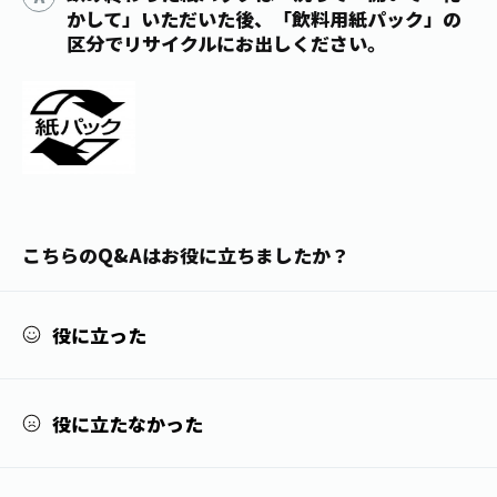
かして」いただいた後、「飲料用紙パック」の
1日分の野菜
お客様相談室
動画ギャラリー
店舗・通販
区分でリサイクルにお出しください。
商品情報
工場見学
伊藤園の店舗トップ
レシピ集
お茶の複合型博物館
ブランドから探す
お茶を知る
食育・文化
企業情報
GLOBAL
茶寮伊藤園
カテゴリーから探す
お茶百科
食育・イベント
店舗検索
キーワードから探す
お茶百科キッズ
こちらのQ&Aはお役に立ちましたか？
新俳句大賞
通信販売トップ
安全・安心への取組み
役に立った
茶産地育成事業
THE ITOEN
Green Tea for Good
製品の原料産地
茶殻リサイクルシステム
Inner CHARM
未来の桜プロジェクト
役に立たなかった
ウェルネスフォーラム
健康体
伊藤園レディス