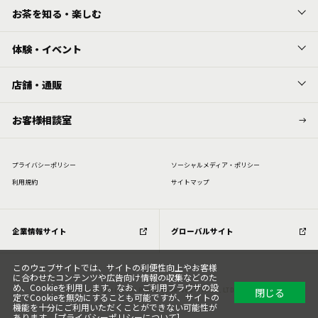
お茶を知る・楽しむ
体験・イベント
店舗・通販
お客様相談室
プライバシーポリシー
ソーシャルメディア・ポリシー
利⽤規約
サイトマップ
企業情報サイト
グローバルサイト
このウェブサイトでは、サイトの利便性向上やお客様
に合わせたコンテンツや広告向け情報の収集などのた
め、Cookieを利用します。なお、ご利用ブラウザの設
閉じる
Copyright (C) All Rights Reserved. ITOEN, LTD.
定でCookieを無効にすることも可能ですが、サイトの
機能を十分にご利用いただくことができない可能性が
あります。[
プライバシーポリシーについて
]