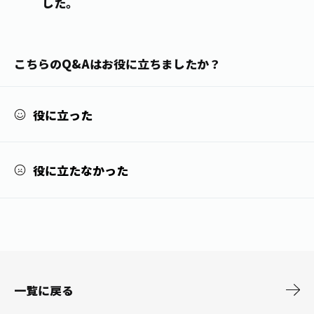
した。
1日分の野菜
お客様相談室
動画ギャラリー
店舗・通販
商品情報
工場見学
伊藤園の店舗トップ
レシピ集
こちらのQ&Aはお役に立ちましたか？
お茶の複合型博物館
ブランドから探す
お茶を知る
食育・文化
企業情報
GLOBAL
茶寮伊藤園
カテゴリーから探す
役に立った
お茶百科
食育・イベント
店舗検索
キーワードから探す
お茶百科キッズ
新俳句大賞
役に立たなかった
通信販売トップ
安全・安心への取組み
茶産地育成事業
THE ITOEN
Green Tea for Good
製品の原料産地
茶殻リサイクルシステム
Inner CHARM
未来の桜プロジェクト
ウェルネスフォーラム
一覧に戻る
健康体
伊藤園レディス