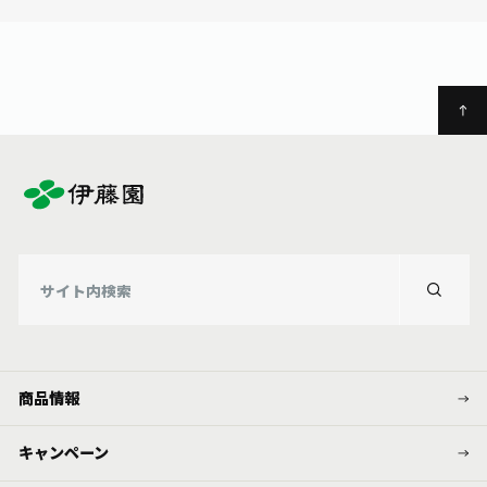
お茶の妖精
Crazy Jasmine
商品情報
キャンペーン