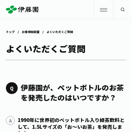
検索
トップ
お客様相談室
よくいただくご質問
商品情報
よくいただくご質問
キャンペーン
商品情報
トップ
主要ブランド
お茶を知る・楽しむ
伊藤園が、ペットボトルのお茶
お〜いお茶
を発売したのはいつですか？
お茶を知る・楽しむ
体験・イベント
健康ミネラルむぎ茶
お茶を楽しむ
1990年に世界初のペットボトル入り緑茶飲料と
体験・イベント
店舗・通販
TULLY'S COFFEE
して、1.5Lサイズの「お～いお茶」を発売しま
お茶のいれ方
見学・体験