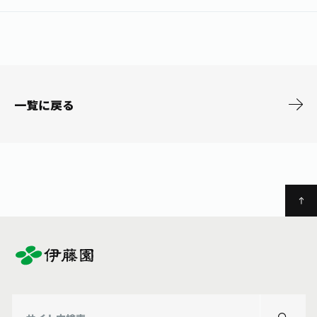
お茶の妖精
Crazy Jasmine
一覧に戻る