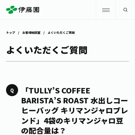
検索
トップ
お客様相談室
よくいただくご質問
商品情報
よくいただくご質問
キャンペーン
商品情報
トップ
主要ブランド
お茶を知る・楽しむ
「TULLY’S COFFEE
お〜いお茶
BARISTA’S ROAST 水出しコー
お茶を知る・楽しむ
体験・イベント
ヒーバッグ キリマンジャロブレ
健康ミネラルむぎ茶
お茶を楽しむ
ンド」4袋のキリマンジャロ豆
体験・イベント
店舗・通販
TULLY'S COFFEE
の配合量は？
お茶のいれ方
見学・体験