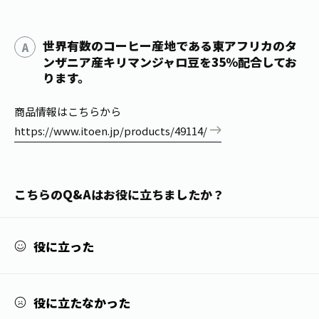
1日分の野菜
お客様相談室
動画ギャラリー
店舗・通販
商品情報
工場見学
世界有数のコーヒー産地である東アフリカのタ
伊藤園の店舗トップ
レシピ集
ンザニア産キリマンジャロ豆を35％配合してお
お茶の複合型博物館
ブランドから探す
ります。
お茶を知る
食育・文化
企業情報
GLOBAL
茶寮伊藤園
カテゴリーから探す
商品情報はこちらから
お茶百科
https://www.itoen.jp/products/49114/
食育・イベント
店舗検索
キーワードから探す
お茶百科キッズ
新俳句大賞
通信販売トップ
こちらのQ&Aはお役に立ちましたか？
安全・安心への取組み
茶産地育成事業
THE ITOEN
Green Tea for Good
製品の原料産地
役に立った
茶殻リサイクルシステム
Inner CHARM
未来の桜プロジェクト
ウェルネスフォーラム
健康体
役に立たなかった
伊藤園レディス