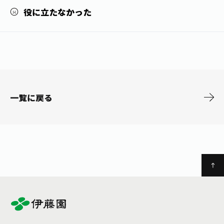
お茶の妖精
Crazy Jasmine
役に立たなかった
一覧に戻る