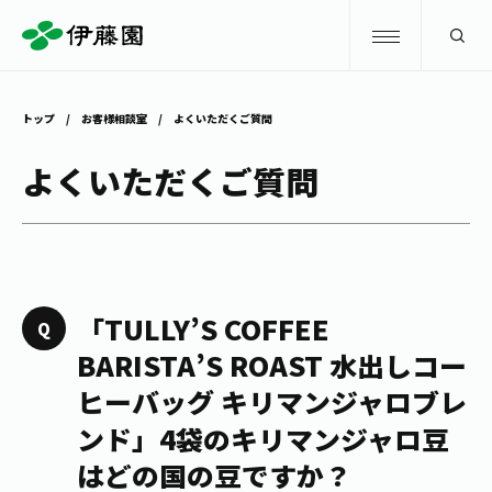
検索
トップ
お客様相談室
よくいただくご質問
商品情報
よくいただくご質問
キャンペーン
商品情報
トップ
主要ブランド
お茶を知る・楽しむ
「TULLY’S COFFEE
お〜いお茶
BARISTA’S ROAST 水出しコー
お茶を知る・楽しむ
体験・イベント
ヒーバッグ キリマンジャロブレ
健康ミネラルむぎ茶
お茶を楽しむ
ンド」4袋のキリマンジャロ豆
体験・イベント
店舗・通販
TULLY'S COFFEE
はどの国の豆ですか？
お茶のいれ方
見学・体験