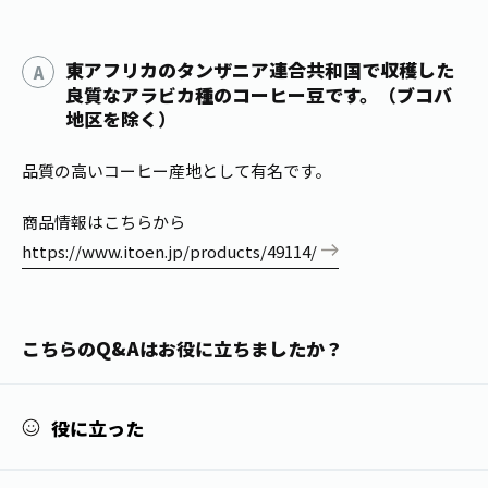
1日分の野菜
お客様相談室
動画ギャラリー
店舗・通販
商品情報
工場見学
東アフリカのタンザニア連合共和国で収穫した
伊藤園の店舗トップ
レシピ集
良質なアラビカ種のコーヒー豆です。（ブコバ
お茶の複合型博物館
ブランドから探す
地区を除く）
お茶を知る
食育・文化
企業情報
GLOBAL
茶寮伊藤園
カテゴリーから探す
品質の高いコーヒー産地として有名です。
お茶百科
食育・イベント
店舗検索
商品情報はこちらから
キーワードから探す
お茶百科キッズ
https://www.itoen.jp/products/49114/
新俳句大賞
通信販売トップ
安全・安心への取組み
茶産地育成事業
THE ITOEN
こちらのQ&Aはお役に立ちましたか？
Green Tea for Good
製品の原料産地
茶殻リサイクルシステム
Inner CHARM
未来の桜プロジェクト
役に立った
ウェルネスフォーラム
健康体
伊藤園レディス