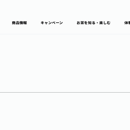
商品情報
キャンペーン
お茶を知る・楽しむ
体
食育・文化
お茶を知る
商品情報
通信販売トップ
ブラン
カテゴ
キーワ
THE ITOEN
Inner CHARM
健康
食育・イベント
新俳句大賞
TULLY'S COFFEE
1日分の野菜
レシピ集
お茶百科
お茶百科キ