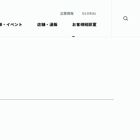
企業情報
GLOBAL
験・イベント
店舗・通販
お客様相談室
企業情報
検索
GLOBAL
安全・安心への取組み
茶産地育成事業
Green Tea for Good
製品の原料産地
未来の桜プロジェクト
茶殻リサイクルシステ
ドから探す
ム
伊藤園レディス
ウェルネスフォーラム
リーから探す
お茶の妖精
ードから探す
体
Crazy Jasmine
ッズ