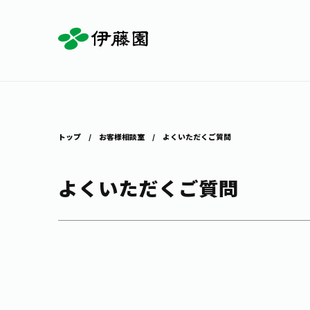
お茶を知る・楽しむ
体験・イベント
店舗・通販
商品情報
主要ブランド
お茶を楽しむ
見学・体験
伊藤園の店舗トップ
トップ
お客様相談室
よくいただくご質問
よくいただくご質問
茶寮伊藤園
店舗検索
工場見学
お茶の複合型博物館
お〜いお茶
健康ミネラルむぎ茶
お茶のいれ方
動画ギャラリー