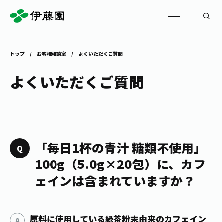
検索
トップ
お客様相談室
よくいただくご質問
商品情報
よくいただくご質問
キャンペーン
商品情報
トップ
主要ブランド
お茶を知る・楽しむ
「毎日1杯の青汁 糖類不使用」
お〜いお茶
100g（5.0g×20包）に、カフ
お茶を知る・楽しむ
体験・イベント
ェインは含まれていますか？
健康ミネラルむぎ茶
お茶を楽しむ
体験・イベント
店舗・通販
TULLY'S COFFEE
お茶のいれ方
見学・体験
原料に使用している緑茶粉末由来のカフェイン