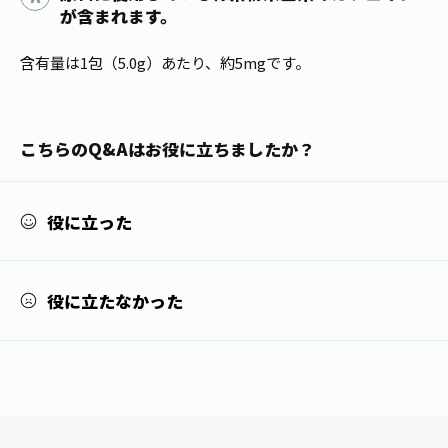
が含まれます。
1日分の野菜
お客様相談室
動画ギャラリー
店舗・通販
商品情報
工場見学
含有量は1包（5.0g）あたり、約5mgです。
伊藤園の店舗トップ
レシピ集
お茶の複合型博物館
ブランドから探す
お茶を知る
食育・文化
こちらのQ&Aはお役に立ちましたか？
企業情報
GLOBAL
茶寮伊藤園
カテゴリーから探す
お茶百科
食育・イベント
店舗検索
キーワードから探す
役に立った
お茶百科キッズ
新俳句大賞
通信販売トップ
安全・安心への取組み
役に立たなかった
茶産地育成事業
THE ITOEN
Green Tea for Good
製品の原料産地
茶殻リサイクルシステム
Inner CHARM
未来の桜プロジェクト
ウェルネスフォーラム
健康体
伊藤園レディス