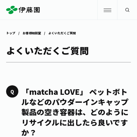
検索
トップ
お客様相談室
よくいただくご質問
商品情報
よくいただくご質問
キャンペーン
商品情報
トップ
主要ブランド
お茶を知る・楽しむ
「matcha LOVE」 ペットボト
お〜いお茶
ルなどのパウダーインキャップ
お茶を知る・楽しむ
体験・イベント
製品の空き容器は、どのように
健康ミネラルむぎ茶
お茶を楽しむ
リサイクルに出したら良いです
体験・イベント
店舗・通販
TULLY'S COFFEE
か？
お茶のいれ方
見学・体験