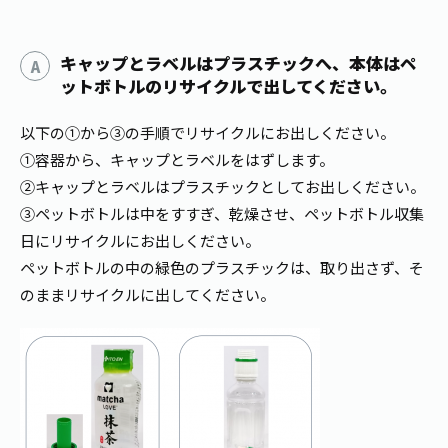
1日分の野菜
お客様相談室
動画ギャラリー
店舗・通販
商品情報
工場見学
キャップとラベルはプラスチックへ、本体はペ
伊藤園の店舗トップ
レシピ集
ットボトルのリサイクルで出してください。
お茶の複合型博物館
ブランドから探す
お茶を知る
食育・文化
以下の①から③の手順でリサイクルにお出しください。
企業情報
GLOBAL
茶寮伊藤園
カテゴリーから探す
①容器から、キャップとラベルをはずします。
お茶百科
②キャップとラベルはプラスチックとしてお出しください。
食育・イベント
店舗検索
キーワードから探す
③ペットボトルは中をすすぎ、乾燥させ、ペットボトル収集
お茶百科キッズ
新俳句大賞
日にリサイクルにお出しください。
通信販売トップ
ペットボトルの中の緑色のプラスチックは、取り出さず、そ
安全・安心への取組み
のままリサイクルに出してください。
茶産地育成事業
THE ITOEN
Green Tea for Good
製品の原料産地
茶殻リサイクルシステム
Inner CHARM
未来の桜プロジェクト
ウェルネスフォーラム
健康体
伊藤園レディス