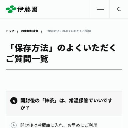
検索
トップ
お客様相談室
「保存方法」のよくいただくご質問
商品情報
「保存方法」のよくいただく
ご質問一覧
キャンペーン
商品情報
トップ
主要ブランド
お茶を知る・楽しむ
お〜いお茶
お茶を知る・楽しむ
体験・イベント
開封後の「抹茶」は、常温保管でいいです
健康ミネラルむぎ茶
お茶を楽しむ
か？
体験・イベント
店舗・通販
TULLY'S COFFEE
お茶のいれ方
見学・体験
開封後は冷蔵庫に入れ、お早めにご利用