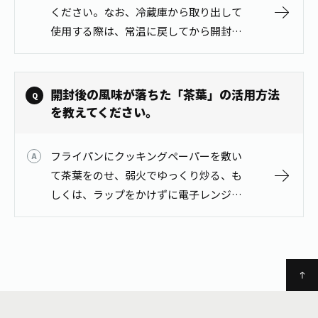
1日分の野菜
ください。なお、冷蔵庫から取り出して
お客様相談室
動画ギャラリー
店舗・通販
使用する際は、常温に戻してから開封し
商品情報
工場見学
てください。
伊藤園の店舗トップ
レシピ集
お茶の複合型博物館
ブランドから探す
お茶を知る
食育・文化
開封後の風味が落ちた「茶葉」の活用方法
企業情報
GLOBAL
茶寮伊藤園
を教えてください。
カテゴリーから探す
お茶百科
食育・イベント
店舗検索
キーワードから探す
フライパンにクッキングペーパーを敷い
お茶百科キッズ
新俳句大賞
通信販売トップ
て茶葉をのせ、弱火でゆっくり炒る、も
しくは、ラップをかけずに電子レンジで
安全・安心への取組み
軽く温めると、香ばしい自家製ほうじ茶
茶産地育成事業
THE ITOEN
Green Tea for Good
になります。 フライパンで炒る際は、茶
製品の原料産地
葉全体がほぼ茶色になったら、すぐにお
茶殻リサイクルシステム
Inner CHARM
未来の桜プロジェクト
皿…
ウェルネスフォーラム
健康体
伊藤園レディス