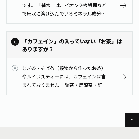
1日分の野菜
です。 「純水」は、イオン交換処理など
お客様相談室
動画ギャラリー
店舗・通販
で原水に溶け込んでいるミネラル成分な
商品情報
工場見学
どを電気的に吸着除去した水です。
伊藤園の店舗トップ
レシピ集
お茶の複合型博物館
ブランドから探す
お茶を知る
食育・文化
「カフェイン」の入っていない「お茶」は
企業情報
GLOBAL
茶寮伊藤園
ありますか？
カテゴリーから探す
お茶百科
食育・イベント
店舗検索
キーワードから探す
むぎ茶・そば茶（穀物から作ったお茶）
お茶百科キッズ
新俳句大賞
通信販売トップ
やルイボスティーには、カフェインは含
まれておりません。 緑茶・烏龍茶・紅茶
安全・安心への取組み
（茶葉から作ったお茶）にはカフェイン
茶産地育成事業
THE ITOEN
Green Tea for Good
が含まれています。
製品の原料産地
茶殻リサイクルシステム
Inner CHARM
未来の桜プロジェクト
ウェルネスフォーラム
健康体
伊藤園レディス