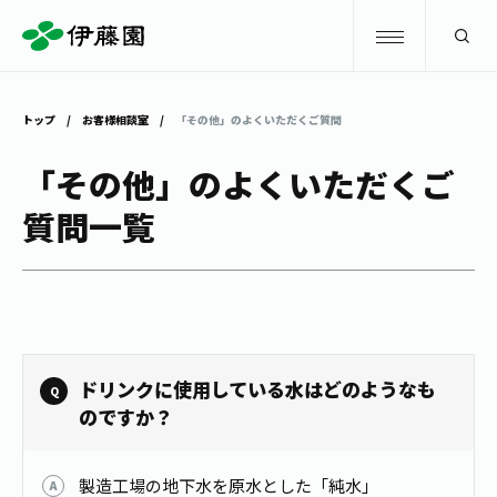
検索
トップ
お客様相談室
「その他」のよくいただくご質問
商品情報
「その他」のよくいただくご
質問一覧
キャンペーン
商品情報
トップ
主要ブランド
お茶を知る・楽しむ
お〜いお茶
お茶を知る・楽しむ
体験・イベント
ドリンクに使用している水はどのようなも
健康ミネラルむぎ茶
お茶を楽しむ
のですか？
体験・イベント
店舗・通販
TULLY'S COFFEE
お茶のいれ方
見学・体験
製造工場の地下水を原水とした「純水」