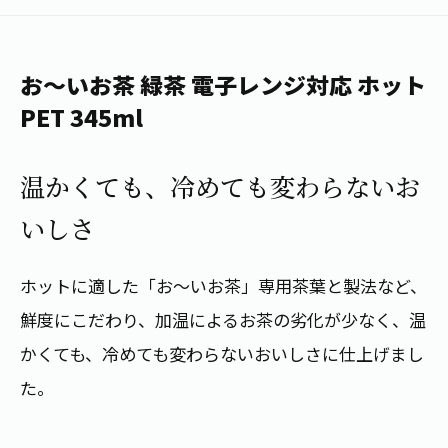
1日分の野菜
お客様相談室
動画ギャラリー
店舗・通販
商品情報
工場見学
伊藤園の店舗トップ
お～いお茶 緑茶 電子レンジ対応 ホット
レシピ集
お茶の複合型博物館
ブランドから探す
お茶を知る
PET 345ml
食育・文化
企業情報
GLOBAL
茶寮伊藤園
カテゴリーから探す
お茶百科
温かくても、冷めても変わらないお
食育・イベント
店舗検索
キーワードから探す
いしさ
お茶百科キッズ
新俳句大賞
通信販売トップ
ホットに適した「お～いお茶」専用茶葉と製法など、
安全・安心への取組み
茶産地育成事業
THE ITOEN
鮮度にこだわり、加温によるお茶の劣化が少なく、温
Green Tea for Good
製品の原料産地
かくても、冷めても変わらないおいしさに仕上げまし
茶殻リサイクルシステム
Inner CHARM
未来の桜プロジェクト
た。
ウェルネスフォーラム
健康体
伊藤園レディス