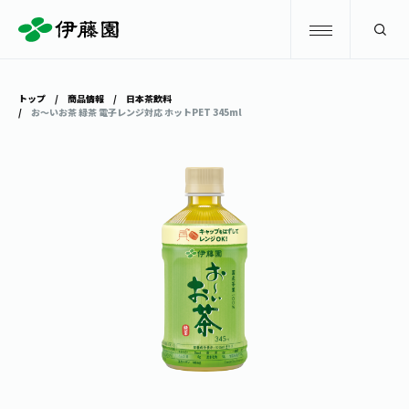
検索
トップ
商品情報
日本茶飲料
お～いお茶 緑茶 電子レンジ対応 ホットPET 345ml
商品情報
キャンペーン
商品情報
トップ
主要ブランド
お茶を知る・楽しむ
お〜いお茶
お茶を知る・楽しむ
体験・イベント
健康ミネラルむぎ茶
お茶を楽しむ
体験・イベント
店舗・通販
TULLY'S COFFEE
お茶のいれ方
見学・体験