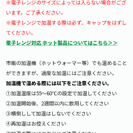
※電子レンジのサイズによっては入らない場合がござ
お茶の妖精
Crazy Jasmine
います。ご了承ください。
※電子レンジで加温する際は必ず、キャップをはずし
てください。
電子レンジ対応 ホット製品についてはこちら＞＞
市販の加温機（ホットウォーマー等）でも温めること
ができますが、過度な加温にはご注意ください。
加温機で温める際には以下をご注意ください。
①加温温度は55～60℃の設定で加温してください
②加温開始後、2週間以内に飲用してください
③横倒しして加温はしないでください
④再加温はお控えください