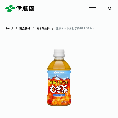
検索
トップ
商品情報
日本茶飲料
健康ミネラルむぎ茶 PET 350ml
商品情報
キャンペーン
商品情報
トップ
主要ブランド
お茶を知る・楽しむ
お〜いお茶
お茶を知る・楽しむ
体験・イベント
健康ミネラルむぎ茶
お茶を楽しむ
体験・イベント
店舗・通販
TULLY'S COFFEE
お茶のいれ方
見学・体験