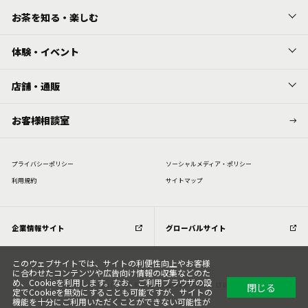
お茶を知る・楽しむ
体験・イベント
店舗・通販
お客様相談室
プライバシーポリシー
ソーシャルメディア・ポリシー
利⽤規約
サイトマップ
企業情報サイト
グローバルサイト
このウェブサイトでは、サイトの利便性向上やお客様
に合わせたコンテンツや広告向け情報の収集などのた
め、Cookieを利用します。なお、ご利用ブラウザの設
閉じる
Copyright (C) All Rights Reserved. ITOEN, LTD.
定でCookieを無効にすることも可能ですが、サイトの
機能を十分にご利用いただくことができない可能性が