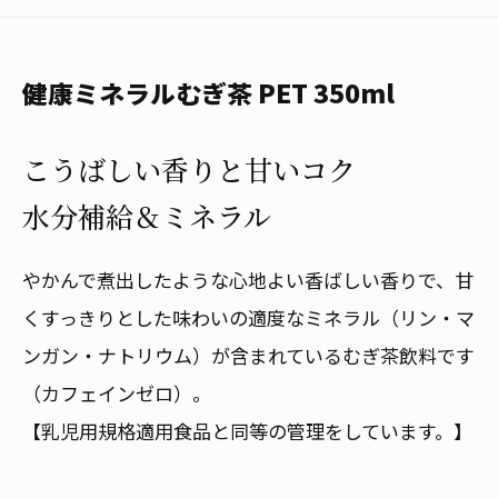
1日分の野菜
お客様相談室
動画ギャラリー
店舗・通販
商品情報
工場見学
伊藤園の店舗トップ
健康ミネラルむぎ茶 PET 350ml
レシピ集
お茶の複合型博物館
ブランドから探す
お茶を知る
食育・文化
こうばしい香りと甘いコク
企業情報
GLOBAL
茶寮伊藤園
カテゴリーから探す
お茶百科
水分補給＆ミネラル
食育・イベント
店舗検索
キーワードから探す
お茶百科キッズ
新俳句大賞
通信販売トップ
やかんで煮出したような心地よい香ばしい香りで、甘
くすっきりとした味わいの適度なミネラル（リン・マ
安全・安心への取組み
茶産地育成事業
THE ITOEN
ンガン・ナトリウム）が含まれているむぎ茶飲料です
Green Tea for Good
製品の原料産地
（カフェインゼロ）。
茶殻リサイクルシステム
Inner CHARM
未来の桜プロジェクト
【乳児用規格適用食品と同等の管理をしています。】
ウェルネスフォーラム
健康体
伊藤園レディス