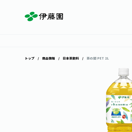
お茶を知る・楽しむ
体験・イベント
店舗・通販
商品情報
主要ブランド
お茶を楽しむ
見学・体験
伊藤園の店舗トップ
トップ
商品情報
日本茶飲料
茶の間 PET 2L
茶寮伊藤園
店舗検索
工場見学
お茶の複合型博物館
お〜いお茶
健康ミネラルむぎ茶
お茶のいれ方
動画ギャラリー