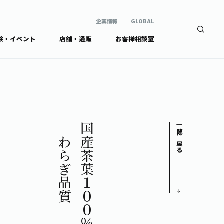
企業情報
GLOBAL
験・イベント
店舗・通販
お客様相談室
企業情報
検索
GLOBAL
安全・安心への取組み
茶産地育成事業
Green Tea for Good
製品の原料産地
未来の桜プロジェクト
茶殻リサイクルシステ
ドから探す
ム
伊藤園レディス
やわらぎ品質
国産茶葉１００％使用
一覧に戻る
ウェルネスフォーラム
リーから探す
お茶の妖精
ードから探す
体
Crazy Jasmine
ッズ