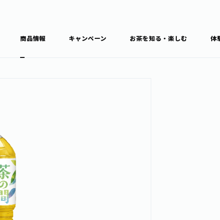
商品情報
キャンペーン
お茶を知る・楽しむ
体
食育・文化
お茶を知る
商品情報
通信販売トップ
ブラン
カテゴ
キーワ
THE ITOEN
Inner CHARM
健康
食育・イベント
新俳句大賞
TULLY'S COFFEE
1日分の野菜
レシピ集
お茶百科
お茶百科キ