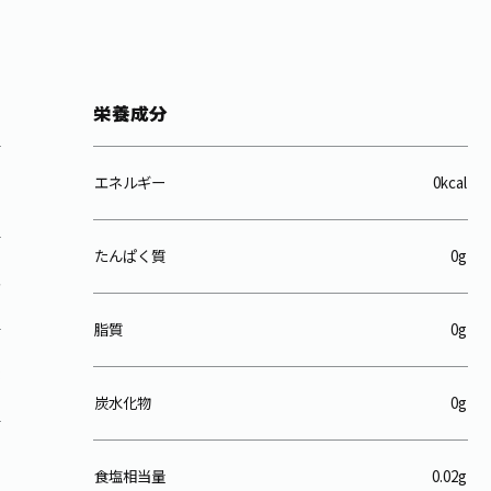
栄養成分
エネルギー
0kcal
たんぱく質
0g
脂質
0g
炭水化物
0g
食塩相当量
0.02g