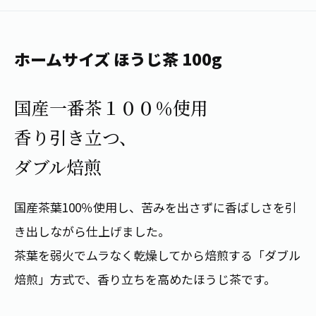
1日分の野菜
お客様相談室
動画ギャラリー
店舗・通販
商品情報
工場見学
伊藤園の店舗トップ
ホームサイズ ほうじ茶 100g
レシピ集
お茶の複合型博物館
ブランドから探す
お茶を知る
食育・文化
国産一番茶１００％使用
企業情報
GLOBAL
茶寮伊藤園
カテゴリーから探す
お茶百科
香り引き立つ、
食育・イベント
店舗検索
キーワードから探す
お茶百科キッズ
ダブル焙煎
新俳句大賞
通信販売トップ
国産茶葉100％使用し、苦みを出さずに香ばしさを引
安全・安心への取組み
茶産地育成事業
THE ITOEN
き出しながら仕上げました。
Green Tea for Good
製品の原料産地
茶殻リサイクルシステム
茶葉を弱火でムラなく乾燥してから焙煎する「ダブル
Inner CHARM
未来の桜プロジェクト
焙煎」方式で、香り立ちを高めたほうじ茶です。
ウェルネスフォーラム
健康体
伊藤園レディス