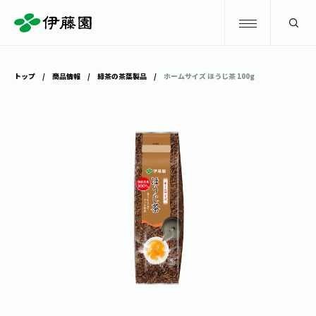
検索
トップ
商品情報
緑茶の茶葉製品
ホームサイズ ほうじ茶 100g
商品情報
キャンペーン
商品情報
トップ
主要ブランド
お茶を知る・楽しむ
お〜いお茶
お茶を知る・楽しむ
体験・イベント
健康ミネラルむぎ茶
お茶を楽しむ
体験・イベント
店舗・通販
TULLY'S COFFEE
お茶のいれ方
見学・体験