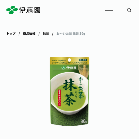
検索
トップ
商品情報
抹茶
お～いお茶 抹茶 30g
商品情報
キャンペーン
商品情報
トップ
主要ブランド
お茶を知る・楽しむ
お〜いお茶
お茶を知る・楽しむ
体験・イベント
健康ミネラルむぎ茶
お茶を楽しむ
体験・イベント
店舗・通販
TULLY'S COFFEE
お茶のいれ方
見学・体験