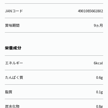
JANコード
4901085661802
賞味期間
9ヵ月
栄養成分
エネルギー
6kcal
たんぱく質
0.6g
脂質
0.1g
炭水化物
0.8g