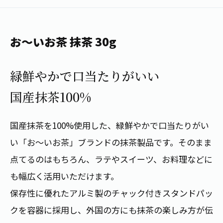
1日分の野菜
お客様相談室
動画ギャラリー
店舗・通販
商品情報
工場見学
伊藤園の店舗トップ
お～いお茶 抹茶 30g
レシピ集
お茶の複合型博物館
ブランドから探す
お茶を知る
食育・文化
緑鮮やかで口当たりがいい
企業情報
GLOBAL
茶寮伊藤園
カテゴリーから探す
お茶百科
国産抹茶100%
食育・イベント
店舗検索
キーワードから探す
お茶百科キッズ
新俳句大賞
通信販売トップ
国産抹茶を100%使用した、緑鮮やかで口当たりがい
い「お～いお茶」ブランドの抹茶製品です。そのまま
安全・安心への取組み
茶産地育成事業
THE ITOEN
点てるのはもちろん、ラテやスイーツ、お料理などに
Green Tea for Good
製品の原料産地
も幅広く活用いただけます。
茶殻リサイクルシステム
Inner CHARM
未来の桜プロジェクト
保存性に優れたアルミ製のチャック付きスタンドパッ
ウェルネスフォーラム
健康体
クを容器に採用し、外国の方にも抹茶の楽しみ方が伝
伊藤園レディス