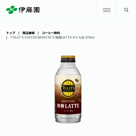
検索
トップ
商品情報
コーヒー飲料
TULLY’S COFFEE BARISTA’S 無糖LATTE ボトル缶 370ml
商品情報
キャンペーン
商品情報
トップ
主要ブランド
お茶を知る・楽しむ
お〜いお茶
お茶を知る・楽しむ
体験・イベント
健康ミネラルむぎ茶
お茶を楽しむ
体験・イベント
店舗・通販
TULLY'S COFFEE
お茶のいれ方
見学・体験