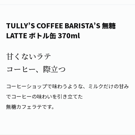
1日分の野菜
お客様相談室
動画ギャラリー
店舗・通販
商品情報
工場見学
伊藤園の店舗トップ
TULLY’S COFFEE BARISTA’S 無糖
レシピ集
お茶の複合型博物館
ブランドから探す
お茶を知る
LATTE ボトル缶 370ml
食育・文化
企業情報
GLOBAL
茶寮伊藤園
カテゴリーから探す
お茶百科
甘くないラテ
食育・イベント
店舗検索
キーワードから探す
コーヒー、際立つ
お茶百科キッズ
新俳句大賞
通信販売トップ
コーヒーショップで味わうような、ミルクだけの甘み
安全・安心への取組み
茶産地育成事業
THE ITOEN
でコーヒーの味わいを引き立てた
Green Tea for Good
製品の原料産地
無糖カフェラテです。
茶殻リサイクルシステム
Inner CHARM
未来の桜プロジェクト
ウェルネスフォーラム
健康体
伊藤園レディス