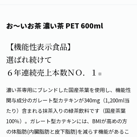
1日分の野菜
お客様相談室
動画ギャラリー
店舗・通販
商品情報
工場見学
伊藤園の店舗トップ
お～いお茶 濃い茶 PET 600ml
レシピ集
お茶の複合型博物館
ブランドから探す
お茶を知る
食育・文化
【機能性表示食品】
企業情報
GLOBAL
茶寮伊藤園
カテゴリーから探す
お茶百科
選ばれ続けて
食育・イベント
店舗検索
キーワードから探す
お茶百科キッズ
６年連続売上本数ＮＯ．１
新俳句大賞
※
通信販売トップ
濃い茶専用にブレンドした国産茶葉を使用し、機能性
安全・安心への取組み
茶産地育成事業
THE ITOEN
関与成分のガレート型カテキンが340mg（1,200ml当
Green Tea for Good
製品の原料産地
茶殻リサイクルシステム
たり）含まれる抹茶入りの緑茶飲料です（国産茶葉
Inner CHARM
未来の桜プロジェクト
100％）。ガレート型カテキンには、BMIが高めの方
ウェルネスフォーラム
健康体
伊藤園レディス
の体脂肪(内臓脂肪と皮下脂肪)を減らす機能があるこ