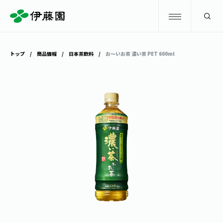
検索
トップ
商品情報
日本茶飲料
お～いお茶 濃い茶 PET 600ml
商品情報
キャンペーン
商品情報
トップ
主要ブランド
お茶を知る・楽しむ
お〜いお茶
お茶を知る・楽しむ
体験・イベント
健康ミネラルむぎ茶
お茶を楽しむ
体験・イベント
店舗・通販
TULLY'S COFFEE
お茶のいれ方
見学・体験