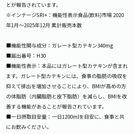
お茶の妖精
とが報告されています。
Crazy Jasmine
※インテージSRI+：機能性表示食品(飲料)市場 2020
年1月～2025年12月 累計販売本数
■機能性関与成分：ガレート型カテキン340mg
■届出番号：H30
■機能性表示：本品にはガレート型カテキンが含まれ
ます。ガレート型カテキンには、食事の脂肪の吸収を
抑えて排出を増加させることにより、BMIが高めの方
の体脂肪（内臓脂肪と皮下脂肪）を減らし、BMIを改
善する機能があることが報告されています。
■一日摂取目安量：一日1200mlを目安に、食事と共
にお飲みください。