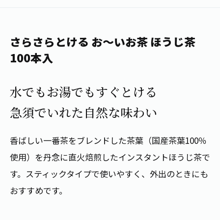
1日分の野菜
お客様相談室
動画ギャラリー
店舗・通販
商品情報
工場見学
伊藤園の店舗トップ
さらさらとける お～いお茶 ほうじ茶
レシピ集
お茶の複合型博物館
ブランドから探す
お茶を知る
100本入
食育・文化
企業情報
GLOBAL
茶寮伊藤園
カテゴリーから探す
お茶百科
水でもお湯でもすぐとける
食育・イベント
店舗検索
キーワードから探す
急須でいれた自然な味わい
お茶百科キッズ
新俳句大賞
通信販売トップ
香ばしい一番茶をブレンドした茶葉（国産茶葉100％
安全・安心への取組み
茶産地育成事業
THE ITOEN
使用）を丹念に直火焙煎したインスタントほうじ茶で
Green Tea for Good
製品の原料産地
す。スティックタイプで使いやすく、外出のときにも
茶殻リサイクルシステム
Inner CHARM
未来の桜プロジェクト
おすすめです。
ウェルネスフォーラム
健康体
伊藤園レディス