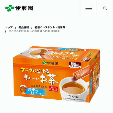
検索
トップ
商品情報
緑茶インスタント・粉末茶
さらさらとける お～いお茶 ほうじ茶 100本入
商品情報
キャンペーン
商品情報
トップ
主要ブランド
お茶を知る・楽しむ
お〜いお茶
お茶を知る・楽しむ
体験・イベント
健康ミネラルむぎ茶
お茶を楽しむ
体験・イベント
店舗・通販
TULLY'S COFFEE
お茶のいれ方
見学・体験