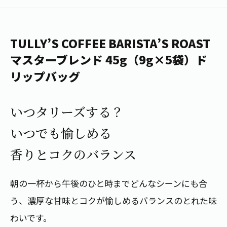
1日分の野菜
お客様相談室
動画ギャラリー
店舗・通販
商品情報
工場見学
伊藤園の店舗トップ
TULLY’S COFFEE BARISTA’S ROAST
レシピ集
お茶の複合型博物館
ブランドから探す
お茶を知る
マスターブレンド 45g（9g×5袋）ド
食育・文化
リップバッグ
企業情報
GLOBAL
茶寮伊藤園
カテゴリーから探す
お茶百科
食育・イベント
店舗検索
キーワードから探す
いつタリーズする？
お茶百科キッズ
新俳句大賞
通信販売トップ
いつでも愉しめる
安全・安心への取組み
香りとコクのバランス
茶産地育成事業
THE ITOEN
Green Tea for Good
製品の原料産地
茶殻リサイクルシステム
朝の一杯から午後のひと時までどんなシーンにも合
Inner CHARM
未来の桜プロジェクト
う、濃厚な甘味とコクが愉しめるバランスのとれた味
ウェルネスフォーラム
健康体
伊藤園レディス
わいです。