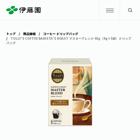
検索
トップ
商品情報
コーヒー ドリップバッグ
TULLY’S COFFEE BARISTA’S ROAST マスターブレンド 45g（9g×5袋）ドリップ
バッグ
商品情報
キャンペーン
商品情報
トップ
主要ブランド
お茶を知る・楽しむ
お〜いお茶
お茶を知る・楽しむ
体験・イベント
健康ミネラルむぎ茶
お茶を楽しむ
体験・イベント
店舗・通販
TULLY'S COFFEE
お茶のいれ方
見学・体験