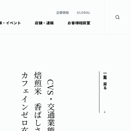
企業情報
GLOBAL
験・イベント
店舗・通販
お客様相談室
企業情報
検索
GLOBAL
安全・安心への取組み
茶産地育成事業
Green Tea for Good
製品の原料産地
未来の桜プロジェクト
茶殻リサイクルシステ
ドから探す
ム
伊藤園レディス
カフェインゼロ玄米茶
焙煎米の香ばしさと甘みの
【CVS・交通業態限定】
一覧に戻る
ウェルネスフォーラム
リーから探す
お茶の妖精
ードから探す
体
Crazy Jasmine
ッズ