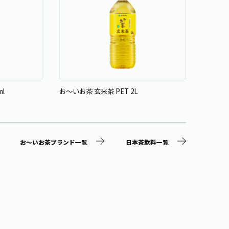
l
お～いお茶 玄米茶 PET 2L
お～いお茶
お～いお茶ブランド一覧
日本茶飲料一覧