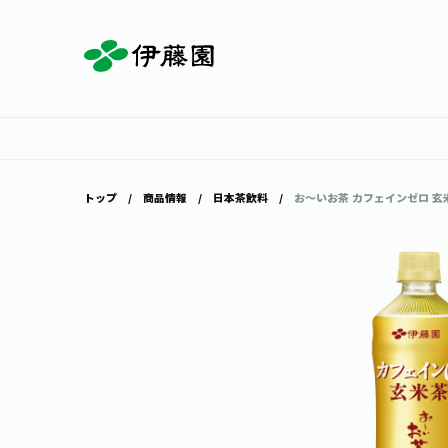
お茶を知る・楽しむ
体験・イベント
店舗・通販
商品情報
主要ブランド
お茶を楽しむ
見学・体験
伊藤園の店舗トップ
トップ
商品情報
日本茶飲料
お～いお茶 カフェインゼロ 玄米茶
茶寮伊藤園
店舗検索
工場見学
お茶の複合型博物館
お〜いお茶
健康ミネラルむぎ茶
お茶のいれ方
動画ギャラリー