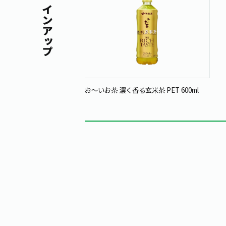
ラインアップ
お～いお茶 濃く香る玄米茶 PET 600ml