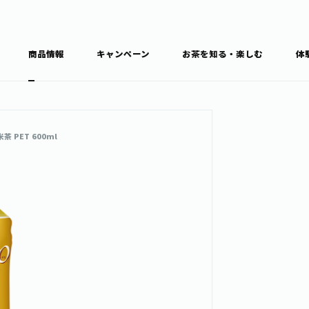
商品情報
キャンペーン
お茶を知る・楽しむ
体
食育・文化
お茶を知る
商品情報
通信販売トップ
 PET 600ml
ブラン
カテゴ
キーワ
THE ITOEN
Inner CHARM
健康
食育・イベント
新俳句大賞
TULLY'S COFFEE
1日分の野菜
レシピ集
お茶百科
お茶百科キ