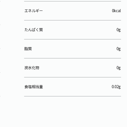
エネルギー
0kcal
たんぱく質
0g
脂質
0g
炭水化物
0g
食塩相当量
0.02g