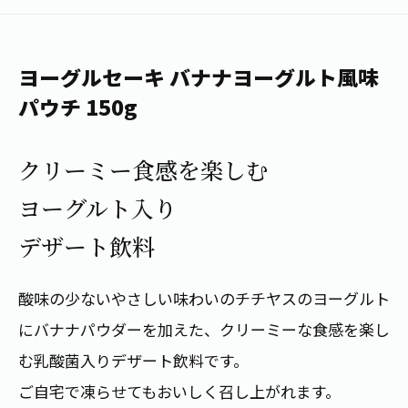
1日分の野菜
お客様相談室
動画ギャラリー
店舗・通販
商品情報
工場見学
伊藤園の店舗トップ
ヨーグルセーキ バナナヨーグルト風味
レシピ集
お茶の複合型博物館
ブランドから探す
お茶を知る
パウチ 150g
食育・文化
企業情報
GLOBAL
茶寮伊藤園
カテゴリーから探す
お茶百科
クリーミー食感を楽しむ
食育・イベント
店舗検索
キーワードから探す
ヨーグルト入り
お茶百科キッズ
新俳句大賞
通信販売トップ
デザート飲料
安全・安心への取組み
茶産地育成事業
THE ITOEN
酸味の少ないやさしい味わいのチチヤスのヨーグルト
Green Tea for Good
製品の原料産地
茶殻リサイクルシステム
にバナナパウダーを加えた、クリーミーな食感を楽し
Inner CHARM
未来の桜プロジェクト
む乳酸菌入りデザート飲料です。
ウェルネスフォーラム
健康体
伊藤園レディス
ご自宅で凍らせてもおいしく召し上がれます。