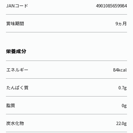
JANコード
4901085659984
賞味期間
9ヵ月
栄養成分
エネルギー
84kcal
たんぱく質
0.7g
脂質
0g
炭水化物
22.0g