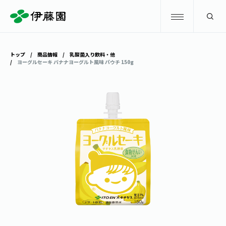
検索
トップ
商品情報
乳酸菌入り飲料・他
ヨーグルセーキ バナナヨーグルト風味 パウチ 150g
商品情報
キャンペーン
商品情報
トップ
主要ブランド
お茶を知る・楽しむ
お〜いお茶
お茶を知る・楽しむ
体験・イベント
健康ミネラルむぎ茶
お茶を楽しむ
体験・イベント
店舗・通販
TULLY'S COFFEE
お茶のいれ方
見学・体験