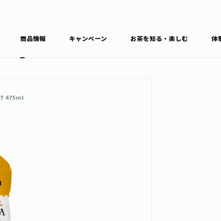
商品情報
キャンペーン
お茶を知る・楽しむ
体
食育・文化
お茶を知る
商品情報
通信販売トップ
T 475ml
ブラン
カテゴ
キーワ
THE ITOEN
Inner CHARM
健康
食育・イベント
新俳句大賞
TULLY'S COFFEE
1日分の野菜
レシピ集
お茶百科
お茶百科キ