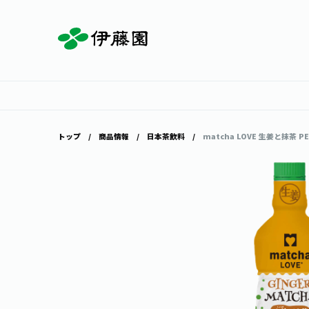
お茶を知る・楽しむ
体験・イベント
店舗・通販
商品情報
主要ブランド
お茶を楽しむ
見学・体験
伊藤園の店舗トップ
トップ
商品情報
日本茶飲料
matcha LOVE 生姜と抹茶 PE
茶寮伊藤園
店舗検索
工場見学
お茶の複合型博物館
お〜いお茶
健康ミネラルむぎ茶
お茶のいれ方
動画ギャラリー