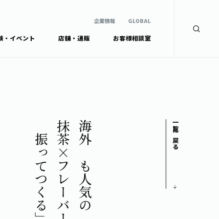
企業情報
GLOBAL
験・イベント
店舗・通販
お客様相談室
企業情報
検索
GLOBAL
安全・安心への取組み
茶産地育成事業
Green Tea for Good
製品の原料産地
未来の桜プロジェクト
茶殻リサイクルシステ
ドから探す
ム
伊藤園レディス
「振ってつくる」体験型抹茶飲料
抹茶×フレーバーの新提案
海外でも人気の『生姜』
一覧に戻る
ウェルネスフォーラム
リーから探す
お茶の妖精
ードから探す
体
Crazy Jasmine
ッズ